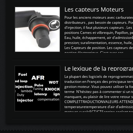
Les capteurs Moteurs
Pour les anciens moteurs avec carburate
distributeurs , pas besoin de capteurs. P
d'injection, il faut plusieurs capteurs . L
positions Cames et vilbrequin, Papillon, 
Eau, huile, échappement, air d'admission
pression; suralimentation, essence, huile,
Les Capteurs de position. Les capteurs de
gestion électronique. C'est avec ces ...
Le lexique de la reprog
La plupart des logiciels de reprogrammati
traduction en Français des principaux te
gestion moteur. Vous pouvez utiliser la fo
terme N'hésitez pas à commenter si un t
manquant, au plaisir de lire votre retou
COMPLETTRADUCTIONVALEURS ATTENDUE
temperaturetemperature d'air d'admissi
moteurs suralsECT/CTSengine coolant t
moteurtemp ex. a froid 80-100°C a ...