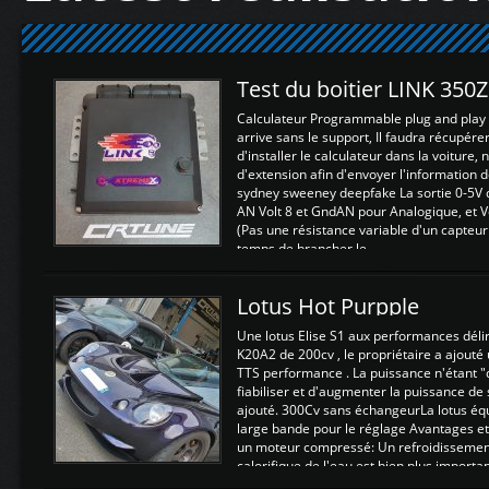
Test du boitier LINK 350
Calculateur Programmable plug and play (
arrive sans le support, Il faudra récupérer
d'installer le calculateur dans la voiture,
d'extension afin d'envoyer l'information d
sydney sweeney deepfake La sortie 0-5V d
AN Volt 8 et GndAN pour Analogique, et Vo
(Pas une résistance variable d'un capteur
temps de brancher le ...
Lotus Hot Purpple
Une lotus Elise S1 aux performances dél
K20A2 de 200cv , le propriétaire a ajouté
TTS performance . La puissance n'étant "
fiabiliser et d'augmenter la puissance de
ajouté. 300Cv sans échangeurLa lotus éq
large bande pour le réglage Avantages et
un moteur compressé: Un refroidissement 
calorifique de l'eau est bien plus importan