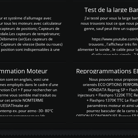
Test de la large B
ur et système d'allumage avec
J'ai testé pour vous la large ba
our tous les moteurs avec calculateur
nous trouvons tout ce que nous p
es capteurs de positions; Capteurs de
genre, sauf peut être un suppor
pedale.Les capteurs de température;
Débimetre (air)Les capteurs de
https://www.youtube.com
 Capteurs de vitesse (boite ou roues)
trouvons , l'afficheur très fin
 position sont indispensables à une
alimenter la sonde , le cable pour l
d'utilisation très simple , 2
rammation Moteur
on sont en anglais, voici une
Nous pouvons vous proposer d
rmes employés dans le cadre d'une
orientés ECO OPTIONS PERFOR
nction Ctrl + F pour rechercher un
HONDATA Reprog SP + Flash
erme vous semble mal traduit ou
injecteurs + Flashpro 1220€ TTC R
r sur cet article NOMTERME
+ Flashpro 1370€ TTC Le Flas
SIATIntake air
paramètres moteur et ainsi u
ontemp ex. pour atmo -30- 80°C
pourrez basculer de la carto s
emperaturetemperature ldr
OPTION ECONOMIQUES Reprog SP 98 