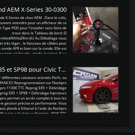
and AEM X-Series 30-0300
nde X-Series de chez AEM . Dans le colis,
ouvons attendre pour un afficheur de ce
t Type POD pour l'installer sans faire de
trous dans le Tableau de bord :D
/embed/KAVwZKm-JiU Au Déballage nous
 et très léger , le faisceau de câbles pour
a sonde AFR et bien sur la sonde. Elle est
 boutons en façade , mode et select. Il y a
différentes fonctions ...
Reprogrammations E85 et SP98 pour Civic Type R FN2
ifférentes solutions orientés Perfs. ou
MANCES Reprogrammation sur Flashpro
pro 1130€ TTC Reprog E85 + Débridage
eprog E85 + SP98 + Débridage Injecteurs
hpro permet un accès complet à tous les
ne gestion précise et performante. Vous
ans plomb à Ethanol à l'aide du flashpro
sur le calculateur d'origine 450€ TTC
Un gain d'environ 10cv et 15nm ...