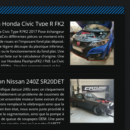
 Honda Civic Type R FK2
a Civic Type R FK2 2017 Pose échangeur
Ces différentes pièces se montent très
de roues et l'imposant fond plat déposé.
légere découpe du plastique inferieur,
e ou le fonctionnement du fond plat. Une
 faite sur le calculateur d'origine. Une
sur Hondata FlashproFK2 / Fk8. La Civic
 400Nn , Une fois reprogrammé et les ...
on Nissan 240Z SR20DET
nifique datsun 240z avec un claquement
blablement un probleme de cousinets de
cet ensemble moteur boite extrait d'une
ns remplacé le vilebrequin ainsi que la
t en bon état, nous avons juste procédé à
 la segmentation, ainsi que la pompe à
ints de queue de soupapes OEM. Une paire
est ajoutée ainsi qu'un turbo GARETT ...