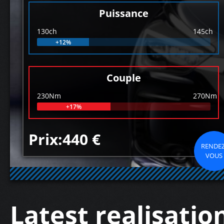
Puissance
130ch
145ch
+12%
Couple
230Nm
270Nm
+17%
Prix:440 €
RENDEZ
VOUS
Latest realisatio