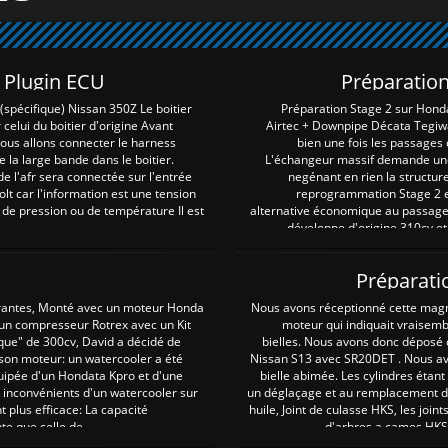
Z Plugin ECU
Préparation
spécifique) Nissan 350Z Le boitier
Préparation Stage 2 sur Hond
 celui du boitier d'origine Avant
Airtec + Downpipe Décata Tegiwa
 nous allons connecter le harness
bien une fois les passages 
e la large bande dans le boitier.
L'échangeur massif demande une 
e l'afr sera connectée sur l'entrée
negénant en rien la structur
lt car l'information est une tension
reprogrammation Stage 2 est
 de pression ou de température Il est
alternative économique au passage 
développe d'origine 310cv et
Préparati
irantes, Monté avec un moteur Honda
Nous avons réceptionné cette mag
 un compresseur Rotrex avec un Kit
moteur qui indiquait vraisem
que" de 300cv, David a décidé de
bielles. Nous avons donc déposé 
 son moteur: un watercooler a été
Nissan S13 avec SR20DET . Nous avo
uipée d'un Hondata Kpro et d'une
bielle abimée. Les cylindres étan
 inconvénients d'un watercooler sur
un déglaçage et au remplacement de
plus efficace: La capacité
huile, Joint de culasse HKS, les jo
te que celle de ...
d'arbres a cames HKS 