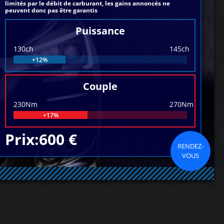
limités par le débit de carburant, les gains annoncés ne
peuvent donc pas être garantis
Puissance
130ch
145ch
+12%
Couple
230Nm
270Nm
+17%
Prix:600 €
RENDEZ-
VOUS