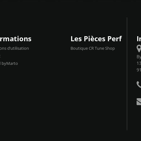
ormations
Les Pièces Perf
I
ons d’utilisation
Boutique CR Tune Shop
t
B
13
d byMarto
9