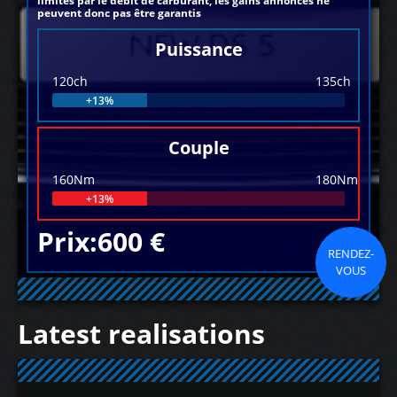
limités par le débit de carburant, les gains annoncés ne
peuvent donc pas être garantis
Puissance
120ch
135ch
+13%
Couple
160Nm
180Nm
+13%
Prix:600 €
RENDEZ-
VOUS
Latest realisations