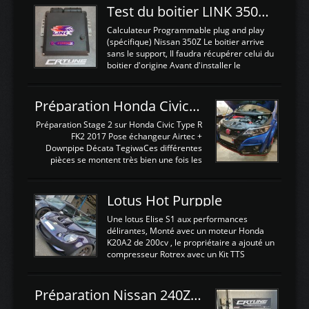
Test du boitier LINK 350Z Plugin ECU
Calculateur Programmable plug and play
(spécifique) Nissan 350Z Le boitier arrive
sans le support, Il faudra récupérer celui du
boitier d'origine Avant d'installer le
calculateur dans la voiture, nous allons
connecter le harness d'extension afin
d'envoyer l'information de la large bande
Préparation Honda Civic Type R FK2
dans le boitier. sydney sweeney deepfake
La sortie 0-5V de l'afr sera connectée sur
Préparation Stage 2 sur Honda Civic Type R
l'entrée AN Volt 8 et GndAN pour
FK2 2017 Pose échangeur Airtec +
Analogique, et Volt car l'information est une
Downpipe Décata TegiwaCes différentes
tension (Pas une résistance variable d'un
pièces se montent très bien une fois les
capteur de pression ou de température Il
passages de roues et l'imposant fond plat
est temps de brancher le ...
déposé. L'échangeur massif demande une
légere découpe du plastique inferieur,
Lotus Hot Purpple
negénant en rien la structure ou le
fonctionnement du fond plat. Une
Une lotus Elise S1 aux performances
reprogrammation Stage 2 est faite sur le
délirantes, Monté avec un moteur Honda
calculateur d'origine. Une alternative
K20A2 de 200cv , le propriétaire a ajouté un
économique au passage sur Hondata
compresseur Rotrex avec un Kit TTS
FlashproFK2 / Fk8. La Civic développe
performance . La puissance n'étant "que"
d'origine 310cv et 400Nn , Une fois
de 300cv, David a décidé de fiabiliser et
reprogrammé et les ...
d'augmenter la puissance de son moteur:
Préparation Nissan 240Z SR20DET
un watercooler a été ajouté. 300Cv sans