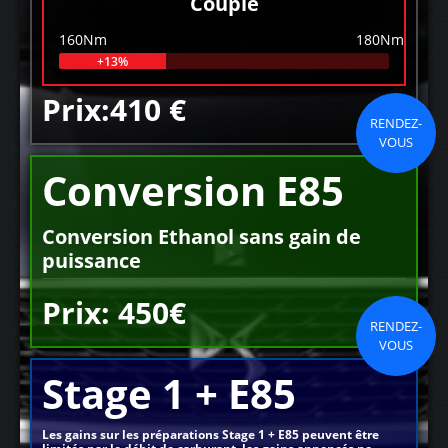
Couple
160Nm
180Nm
+13%
Prix:410 €
RENDEZ-
VOUS
Conversion E85
Conversion Ethanol sans gain de
puissance
Prix: 450€
RENDEZ-
VOUS
Stage 1 + E85
Les gains sur les préparations Stage 1 + E85 peuvent être