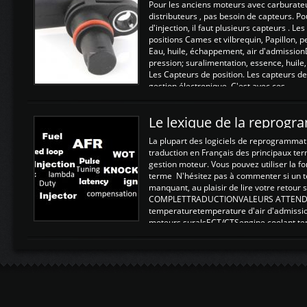
Pour les anciens moteurs avec carburate
distributeurs , pas besoin de capteurs. P
d'injection, il faut plusieurs capteurs . L
positions Cames et vilbrequin, Papillon, 
Eau, huile, échappement, air d'admission
pression; suralimentation, essence, huile,
Les Capteurs de position. Les capteurs de
gestion électronique. C'est avec ces ...
Le lexique de la reprog
La plupart des logiciels de reprogrammati
traduction en Français des principaux te
gestion moteur. Vous pouvez utiliser la fo
terme N'hésitez pas à commenter si un t
manquant, au plaisir de lire votre retou
COMPLETTRADUCTIONVALEURS ATTENDUE
temperaturetemperature d'air d'admissi
moteurs suralsECT/CTSengine coolant t
moteurtemp ex. a froid 80-100°C a ...