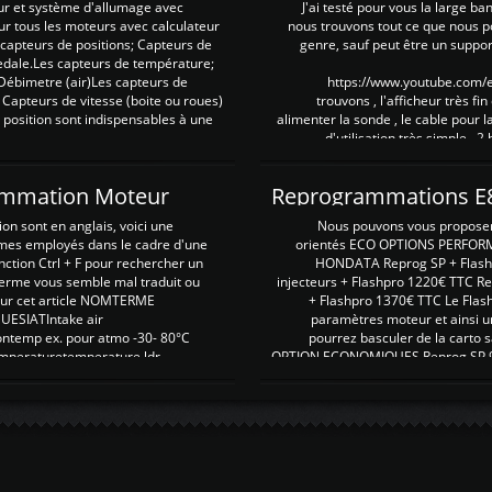
ur et système d'allumage avec
J'ai testé pour vous la large ba
our tous les moteurs avec calculateur
nous trouvons tout ce que nous p
es capteurs de positions; Capteurs de
genre, sauf peut être un suppor
pedale.Les capteurs de température;
Débimetre (air)Les capteurs de
https://www.youtube.com
 Capteurs de vitesse (boite ou roues)
trouvons , l'afficheur très fin
 position sont indispensables à une
alimenter la sonde , le cable pour l
d'utilisation très simple , 2
rammation Moteur
on sont en anglais, voici une
Nous pouvons vous proposer d
rmes employés dans le cadre d'une
orientés ECO OPTIONS PERFOR
nction Ctrl + F pour rechercher un
HONDATA Reprog SP + Flash
erme vous semble mal traduit ou
injecteurs + Flashpro 1220€ TTC R
r sur cet article NOMTERME
+ Flashpro 1370€ TTC Le Flas
SIATIntake air
paramètres moteur et ainsi u
ontemp ex. pour atmo -30- 80°C
pourrez basculer de la carto s
emperaturetemperature ldr
OPTION ECONOMIQUES Reprog SP 98 