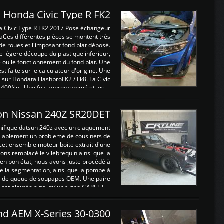
 Honda Civic Type R FK2
a Civic Type R FK2 2017 Pose échangeur
Ces différentes pièces se montent très
de roues et l'imposant fond plat déposé.
légere découpe du plastique inferieur,
e ou le fonctionnement du fond plat. Une
 faite sur le calculateur d'origine. Une
sur Hondata FlashproFK2 / Fk8. La Civic
 400Nn , Une fois reprogrammé et les ...
on Nissan 240Z SR20DET
nifique datsun 240z avec un claquement
blablement un probleme de cousinets de
cet ensemble moteur boite extrait d'une
ns remplacé le vilebrequin ainsi que la
t en bon état, nous avons juste procédé à
 la segmentation, ainsi que la pompe à
ints de queue de soupapes OEM. Une paire
est ajoutée ainsi qu'un turbo GARETT ...
and AEM X-Series 30-0300