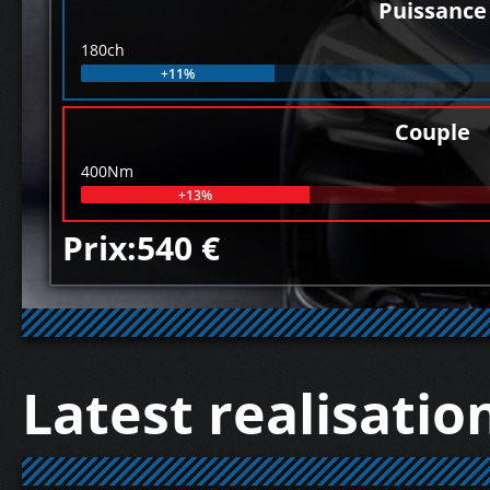
Puissance
180ch
+11%
Couple
400Nm
+13%
Prix:540 €
Latest realisatio