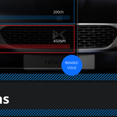
200ch
450Nm
RENDEZ-
VOUS
ns