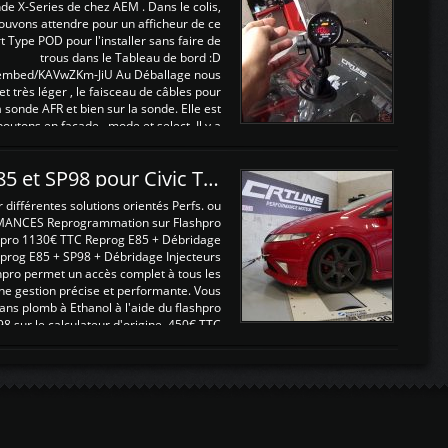
nde X-Series de chez AEM . Dans le colis,
ouvons attendre pour un afficheur de ce
t Type POD pour l'installer sans faire de
trous dans le Tableau de bord :D
/embed/KAVwZKm-JiU Au Déballage nous
 et très léger , le faisceau de câbles pour
a sonde AFR et bien sur la sonde. Elle est
 boutons en façade , mode et select. Il y a
différentes fonctions ...
Reprogrammations E85 et SP98 pour Civic Type R FN2
ifférentes solutions orientés Perfs. ou
MANCES Reprogrammation sur Flashpro
pro 1130€ TTC Reprog E85 + Débridage
eprog E85 + SP98 + Débridage Injecteurs
hpro permet un accès complet à tous les
ne gestion précise et performante. Vous
ans plomb à Ethanol à l'aide du flashpro
sur le calculateur d'origine 450€ TTC
Un gain d'environ 10cv et 15nm ...