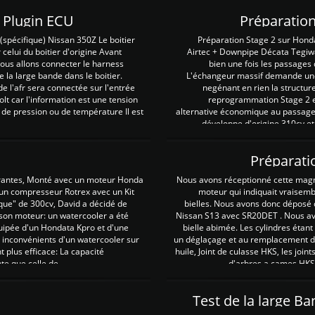
Z Plugin ECU
Préparation
spécifique) Nissan 350Z Le boitier
Préparation Stage 2 sur Hond
 celui du boitier d'origine Avant
Airtec + Downpipe Décata Tegiwa
 nous allons connecter le harness
bien une fois les passages 
e la large bande dans le boitier.
L'échangeur massif demande une 
e l'afr sera connectée sur l'entrée
negénant en rien la structur
lt car l'information est une tension
reprogrammation Stage 2 est
 de pression ou de température Il est
alternative économique au passage 
développe d'origine 310cv et
Préparati
irantes, Monté avec un moteur Honda
Nous avons réceptionné cette mag
 un compresseur Rotrex avec un Kit
moteur qui indiquait vraisem
que" de 300cv, David a décidé de
bielles. Nous avons donc déposé 
 son moteur: un watercooler a été
Nissan S13 avec SR20DET . Nous avo
uipée d'un Hondata Kpro et d'une
bielle abimée. Les cylindres étan
 inconvénients d'un watercooler sur
un déglaçage et au remplacement de
plus efficace: La capacité
huile, Joint de culasse HKS, les jo
te que celle de ...
d'arbres a cames HKS 
Test de la large B