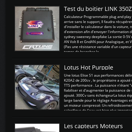
Test du boitier LINK 350
Calculateur Programmable plug and play (
arrive sans le support, Il faudra récupérer
d'installer le calculateur dans la voiture,
d'extension afin d'envoyer l'information d
sydney sweeney deepfake La sortie 0-5V d
AN Volt 8 et GndAN pour Analogique, et Vo
(Pas une résistance variable d'un capteur
temps de brancher le ...
Lotus Hot Purpple
Une lotus Elise S1 aux performances dél
K20A2 de 200cv , le propriétaire a ajouté
TTS performance . La puissance n'étant "
fiabiliser et d'augmenter la puissance de
ajouté. 300Cv sans échangeurLa lotus éq
large bande pour le réglage Avantages et
un moteur compressé: Un refroidissement 
calorifique de l'eau est bien plus importan
Les capteurs Moteurs