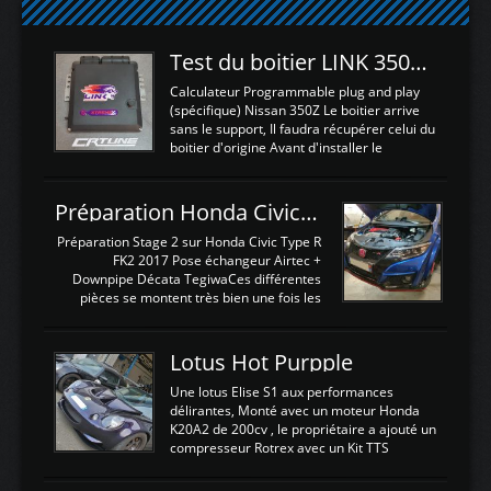
Test du boitier LINK 350Z Plugin ECU
Calculateur Programmable plug and play
(spécifique) Nissan 350Z Le boitier arrive
sans le support, Il faudra récupérer celui du
boitier d'origine Avant d'installer le
calculateur dans la voiture, nous allons
connecter le harness d'extension afin
d'envoyer l'information de la large bande
Préparation Honda Civic Type R FK2
dans le boitier. sydney sweeney deepfake
La sortie 0-5V de l'afr sera connectée sur
Préparation Stage 2 sur Honda Civic Type R
l'entrée AN Volt 8 et GndAN pour
FK2 2017 Pose échangeur Airtec +
Analogique, et Volt car l'information est une
Downpipe Décata TegiwaCes différentes
tension (Pas une résistance variable d'un
pièces se montent très bien une fois les
capteur de pression ou de température Il
passages de roues et l'imposant fond plat
est temps de brancher le ...
déposé. L'échangeur massif demande une
légere découpe du plastique inferieur,
Lotus Hot Purpple
negénant en rien la structure ou le
fonctionnement du fond plat. Une
Une lotus Elise S1 aux performances
reprogrammation Stage 2 est faite sur le
délirantes, Monté avec un moteur Honda
calculateur d'origine. Une alternative
K20A2 de 200cv , le propriétaire a ajouté un
économique au passage sur Hondata
compresseur Rotrex avec un Kit TTS
FlashproFK2 / Fk8. La Civic développe
performance . La puissance n'étant "que"
d'origine 310cv et 400Nn , Une fois
de 300cv, David a décidé de fiabiliser et