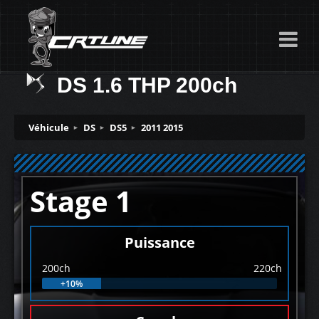
DS 1.6 THP 200ch
Véhicule
DS
DS5
2011 2015
Stage 1
Puissance
200ch
220ch
+10%