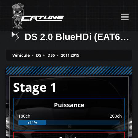
DS 2.0 BlueHDi (EAT6) 180ch
Véhicule
DS
DS5
2011 2015
Stage 1
Puissance
180ch
200ch
+11%