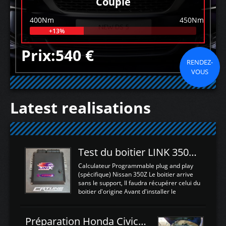
Couple
400Nm
450Nm
+13%
Prix:540 €
RENDEZ-
VOUS
Latest realisations
Test du boitier LINK 350Z Plugin ECU
Calculateur Programmable plug and play
(spécifique) Nissan 350Z Le boitier arrive
sans le support, Il faudra récupérer celui du
boitier d'origine Avant d'installer le
calculateur dans la voiture, nous allons
connecter le harness d'extension afin
d'envoyer l'information de la large bande
Préparation Honda Civic Type R FK2
dans le boitier. sydney sweeney deepfake