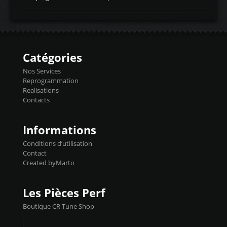
temperaturetemperature d'air
Reprog SP + Flashpro 1130€ TTC Reprog
d'admissiontemp ex. pour atmo -30- 80°C
E85 + Débridage injecteurs + Flashpro
moteurs suralsECT/CTSengine coolant
1220€ TTC Reprog E85 + SP98 + Débridage
temperaturetemperature ldr moteurtemp
Injecteurs + Flashpro 1370€ TTC Le
ex. a froid 80-100°C a ...
Flashpro permet un accès complet à tous
les paramètres moteur et ainsi une gestion
Catégories
précise et performante. Vous pourrez
basculer de la carto sans plomb à Ethanol à
Nos Services
l'aide du flashpro OPTION ECONOMIQUES
Reprogrammation
Reprog SP 98 sur le calculateur d'origine
Realisations
450€ TTC Un gain d'environ 10cv et 15nm
Contacts
...
Informations
Conditions d’utilisation
Contact
Created byMarto
Les Pièces Perf
Boutique CR Tune Shop