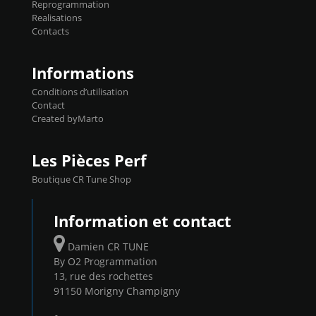
Reprogrammation
Reprog SP 98 sur le calculateur d'origine
Realisations
450€ TTC Un gain d'environ 10cv et 15nm
Contacts
...
Informations
Conditions d’utilisation
Contact
Created byMarto
Les Pièces Perf
Boutique CR Tune Shop
Information et contact
Damien CR TUNE
By O2 Programmation
13, rue des rochettes
91150 Morigny Champigny