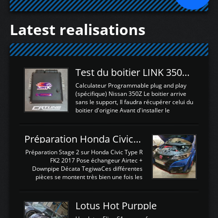
Latest realisations
Test du boitier LINK 350Z Plugin ECU
Calculateur Programmable plug and play
(spécifique) Nissan 350Z Le boitier arrive
sans le support, Il faudra récupérer celui du
boitier d'origine Avant d'installer le
calculateur dans la voiture, nous allons
connecter le harness d'extension afin
d'envoyer l'information de la large bande
Préparation Honda Civic Type R FK2
dans le boitier. sydney sweeney deepfake
La sortie 0-5V de l'afr sera connectée sur
Préparation Stage 2 sur Honda Civic Type R
l'entrée AN Volt 8 et GndAN pour
FK2 2017 Pose échangeur Airtec +
Analogique, et Volt car l'information est une
Downpipe Décata TegiwaCes différentes
tension (Pas une résistance variable d'un
pièces se montent très bien une fois les
capteur de pression ou de température Il
passages de roues et l'imposant fond plat
est temps de brancher le ...
déposé. L'échangeur massif demande une
légere découpe du plastique inferieur,
Lotus Hot Purpple
negénant en rien la structure ou le