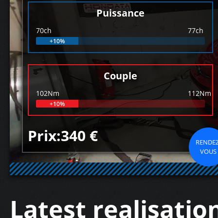
Puissance
70ch
77ch
+10%
Couple
102Nm
112Nm
+10%
Prix:340 €
RENDEZ
VOUS
Latest realisatio