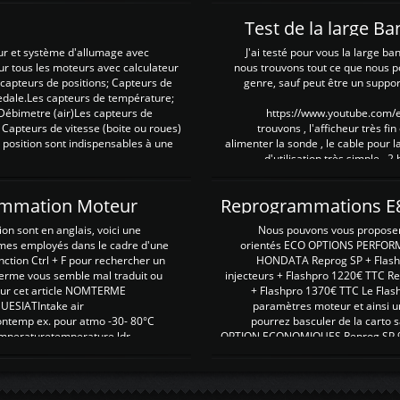
Test de la large B
ur et système d'allumage avec
J'ai testé pour vous la large ba
our tous les moteurs avec calculateur
nous trouvons tout ce que nous p
es capteurs de positions; Capteurs de
genre, sauf peut être un suppor
pedale.Les capteurs de température;
Débimetre (air)Les capteurs de
https://www.youtube.com
 Capteurs de vitesse (boite ou roues)
trouvons , l'afficheur très fin
 position sont indispensables à une
alimenter la sonde , le cable pour l
d'utilisation très simple , 2
rammation Moteur
on sont en anglais, voici une
Nous pouvons vous proposer d
rmes employés dans le cadre d'une
orientés ECO OPTIONS PERFOR
nction Ctrl + F pour rechercher un
HONDATA Reprog SP + Flash
erme vous semble mal traduit ou
injecteurs + Flashpro 1220€ TTC R
r sur cet article NOMTERME
+ Flashpro 1370€ TTC Le Flas
SIATIntake air
paramètres moteur et ainsi u
ontemp ex. pour atmo -30- 80°C
pourrez basculer de la carto s
emperaturetemperature ldr
OPTION ECONOMIQUES Reprog SP 98 