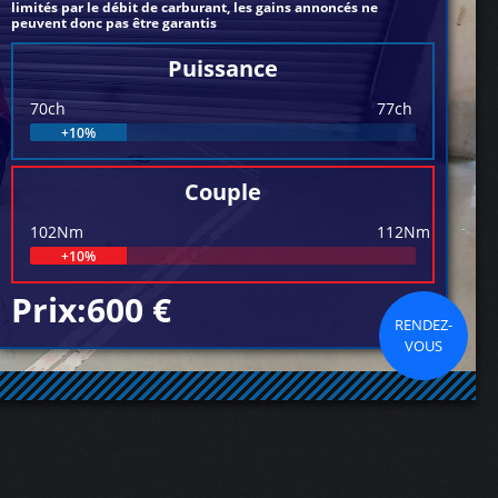
limités par le débit de carburant, les gains annoncés ne
peuvent donc pas être garantis
Puissance
70ch
77ch
+10%
Couple
102Nm
112Nm
+10%
Prix:600 €
RENDEZ-
VOUS