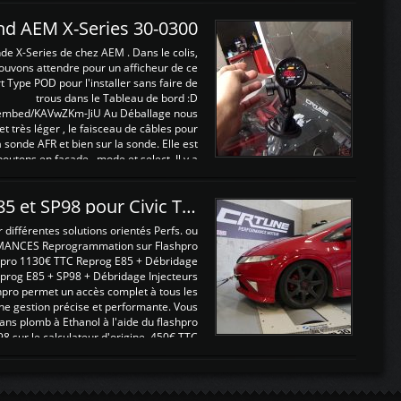
and AEM X-Series 30-0300
nde X-Series de chez AEM . Dans le colis,
ouvons attendre pour un afficheur de ce
t Type POD pour l'installer sans faire de
trous dans le Tableau de bord :D
/embed/KAVwZKm-JiU Au Déballage nous
 et très léger , le faisceau de câbles pour
a sonde AFR et bien sur la sonde. Elle est
 boutons en façade , mode et select. Il y a
différentes fonctions ...
Reprogrammations E85 et SP98 pour Civic Type R FN2
ifférentes solutions orientés Perfs. ou
MANCES Reprogrammation sur Flashpro
pro 1130€ TTC Reprog E85 + Débridage
eprog E85 + SP98 + Débridage Injecteurs
hpro permet un accès complet à tous les
ne gestion précise et performante. Vous
ans plomb à Ethanol à l'aide du flashpro
sur le calculateur d'origine 450€ TTC
Un gain d'environ 10cv et 15nm ...