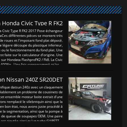
 Honda Civic Type R FK2
a Civic Type R FK2 2017 Pose échangeur
Ces différentes pièces se montent très
de roues et l'imposant fond plat déposé.
légere découpe du plastique inferieur,
e ou le fonctionnement du fond plat. Une
 faite sur le calculateur d'origine. Une
sur Hondata FlashproFK2 / Fk8. La Civic
 400Nn , Une fois reprogrammé et les ...
on Nissan 240Z SR20DET
nifique datsun 240z avec un claquement
blablement un probleme de cousinets de
cet ensemble moteur boite extrait d'une
ns remplacé le vilebrequin ainsi que la
t en bon état, nous avons juste procédé à
 la segmentation, ainsi que la pompe à
ints de queue de soupapes OEM. Une paire
est ajoutée ainsi qu'un turbo GARETT ...