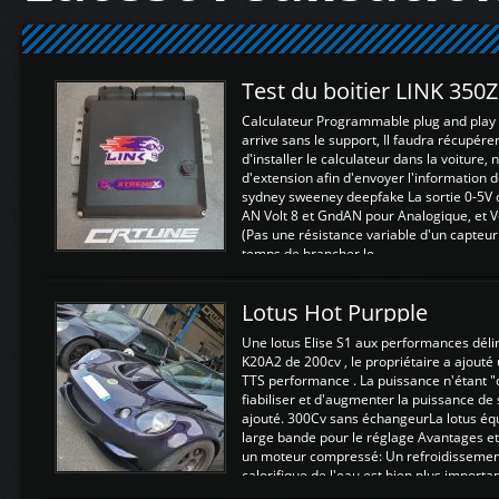
Test du boitier LINK 350
Calculateur Programmable plug and play (
arrive sans le support, Il faudra récupérer
d'installer le calculateur dans la voiture,
d'extension afin d'envoyer l'information d
sydney sweeney deepfake La sortie 0-5V d
AN Volt 8 et GndAN pour Analogique, et Vo
(Pas une résistance variable d'un capteur
temps de brancher le ...
Lotus Hot Purpple
Une lotus Elise S1 aux performances dél
K20A2 de 200cv , le propriétaire a ajouté
TTS performance . La puissance n'étant "
fiabiliser et d'augmenter la puissance de
ajouté. 300Cv sans échangeurLa lotus éq
large bande pour le réglage Avantages et
un moteur compressé: Un refroidissement 
calorifique de l'eau est bien plus importan