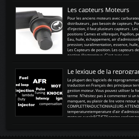
Les capteurs Moteurs
Pour les anciens moteurs avec carburate
distributeurs , pas besoin de capteurs. P
d'injection, il faut plusieurs capteurs . L
positions Cames et vilbrequin, Papillon, 
Eau, huile, échappement, air d'admission
pression; suralimentation, essence, huile,
Les Capteurs de position. Les capteurs de
gestion électronique. C'est avec ces ...
Le lexique de la reprog
La plupart des logiciels de reprogrammati
traduction en Français des principaux te
gestion moteur. Vous pouvez utiliser la fo
terme N'hésitez pas à commenter si un t
manquant, au plaisir de lire votre retou
COMPLETTRADUCTIONVALEURS ATTENDUE
temperaturetemperature d'air d'admissi
moteurs suralsECT/CTSengine coolant t
moteurtemp ex. a froid 80-100°C a ...