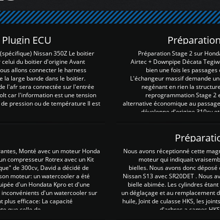
Z Plugin ECU
Préparation
spécifique) Nissan 350Z Le boitier
Préparation Stage 2 sur Hond
 celui du boitier d'origine Avant
Airtec + Downpipe Décata Tegiwa
 nous allons connecter le harness
bien une fois les passages 
e la large bande dans le boitier.
L'échangeur massif demande une 
e l'afr sera connectée sur l'entrée
negénant en rien la structur
lt car l'information est une tension
reprogrammation Stage 2 est
 de pression ou de température Il est
alternative économique au passage 
développe d'origine 310cv et
Préparati
irantes, Monté avec un moteur Honda
Nous avons réceptionné cette mag
 un compresseur Rotrex avec un Kit
moteur qui indiquait vraisem
que" de 300cv, David a décidé de
bielles. Nous avons donc déposé 
 son moteur: un watercooler a été
Nissan S13 avec SR20DET . Nous avo
uipée d'un Hondata Kpro et d'une
bielle abimée. Les cylindres étan
 inconvénients d'un watercooler sur
un déglaçage et au remplacement de
plus efficace: La capacité
huile, Joint de culasse HKS, les jo
te que celle de ...
d'arbres a cames HKS 