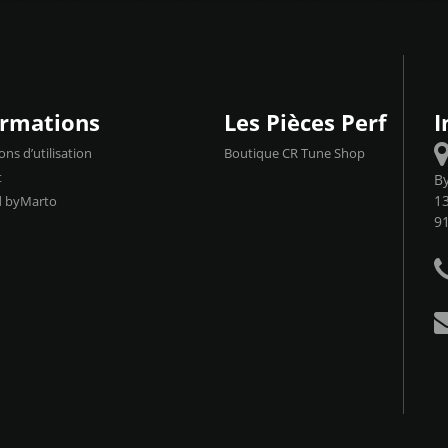
ormations
Les Pièces Perf
I
ons d’utilisation
Boutique CR Tune Shop
t
B
13
d byMarto
9