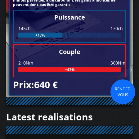
limités par le débit de carburant, les gains annoncés ne
peuvent donc pas être garantis
Puissance
145ch
170ch
+17%
Couple
210Nm
300Nm
+43%
Prix:640 €
RENDEZ-
VOUS
Latest realisations