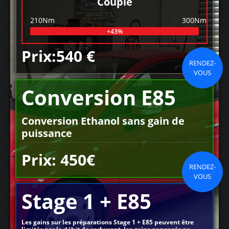
Couple
210Nm
300Nm
+43%
Prix:540 €
RENDEZ-
VOUS
Conversion E85
Conversion Ethanol sans gain de
puissance
Prix: 450€
RENDEZ-
VOUS
Stage 1 + E85
Les gains sur les préparations Stage 1 + E85 peuvent être