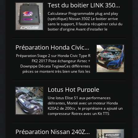
Test du boitier LINK 350Z Plugin ECU
Calculateur Programmable plug and play
(spécifique) Nissan 350Z Le boitier arrive
sans le support, Il faudra récupérer celui du
boitier d'origine Avant d'installer le
calculateur dans la voiture, nous allons
connecter le harness d'extension afin
d'envoyer l'information de la large bande
Préparation Honda Civic Type R FK2
dans le boitier. sydney sweeney deepfake
La sortie 0-5V de l'afr sera connectée sur
Préparation Stage 2 sur Honda Civic Type R
l'entrée AN Volt 8 et GndAN pour
FK2 2017 Pose échangeur Airtec +
Analogique, et Volt car l'information est une
Downpipe Décata TegiwaCes différentes
tension (Pas une résistance variable d'un
pièces se montent très bien une fois les
capteur de pression ou de température Il
passages de roues et l'imposant fond plat
est temps de brancher le ...
déposé. L'échangeur massif demande une
légere découpe du plastique inferieur,
Lotus Hot Purpple
negénant en rien la structure ou le
fonctionnement du fond plat. Une
Une lotus Elise S1 aux performances
reprogrammation Stage 2 est faite sur le
délirantes, Monté avec un moteur Honda
calculateur d'origine. Une alternative
K20A2 de 200cv , le propriétaire a ajouté un
économique au passage sur Hondata
compresseur Rotrex avec un Kit TTS
FlashproFK2 / Fk8. La Civic développe
performance . La puissance n'étant "que"
d'origine 310cv et 400Nn , Une fois
de 300cv, David a décidé de fiabiliser et
reprogrammé et les ...
d'augmenter la puissance de son moteur:
Préparation Nissan 240Z SR20DET
un watercooler a été ajouté. 300Cv sans