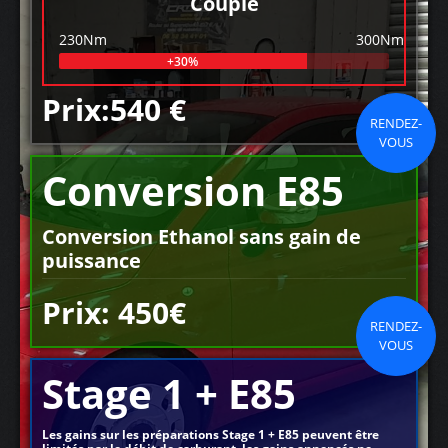
Couple
230Nm
300Nm
+30%
Prix:540 €
RENDEZ-
VOUS
Conversion E85
Conversion Ethanol sans gain de
puissance
Prix: 450€
RENDEZ-
VOUS
Stage 1 + E85
Les gains sur les préparations Stage 1 + E85 peuvent être