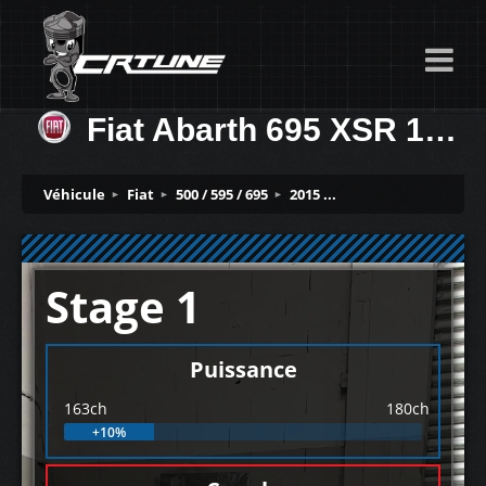
Fiat Abarth 695 XSR 1.4 T 163ch
Véhicule
Fiat
500 / 595 / 695
2015 ...
Stage 1
Puissance
163ch
180ch
+10%