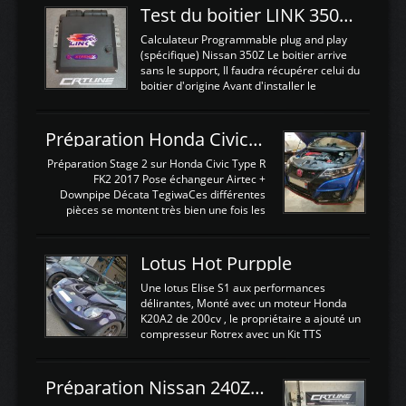
Test du boitier LINK 350Z Plugin ECU
Calculateur Programmable plug and play
(spécifique) Nissan 350Z Le boitier arrive
sans le support, Il faudra récupérer celui du
boitier d'origine Avant d'installer le
calculateur dans la voiture, nous allons
connecter le harness d'extension afin
d'envoyer l'information de la large bande
Préparation Honda Civic Type R FK2
dans le boitier. sydney sweeney deepfake
La sortie 0-5V de l'afr sera connectée sur
Préparation Stage 2 sur Honda Civic Type R
l'entrée AN Volt 8 et GndAN pour
FK2 2017 Pose échangeur Airtec +
Analogique, et Volt car l'information est une
Downpipe Décata TegiwaCes différentes
tension (Pas une résistance variable d'un
pièces se montent très bien une fois les
capteur de pression ou de température Il
passages de roues et l'imposant fond plat
est temps de brancher le ...
déposé. L'échangeur massif demande une
légere découpe du plastique inferieur,
Lotus Hot Purpple
negénant en rien la structure ou le
fonctionnement du fond plat. Une
Une lotus Elise S1 aux performances
reprogrammation Stage 2 est faite sur le
délirantes, Monté avec un moteur Honda
calculateur d'origine. Une alternative
K20A2 de 200cv , le propriétaire a ajouté un
économique au passage sur Hondata
compresseur Rotrex avec un Kit TTS
FlashproFK2 / Fk8. La Civic développe
performance . La puissance n'étant "que"
d'origine 310cv et 400Nn , Une fois
de 300cv, David a décidé de fiabiliser et
reprogrammé et les ...
d'augmenter la puissance de son moteur:
Préparation Nissan 240Z SR20DET
un watercooler a été ajouté. 300Cv sans