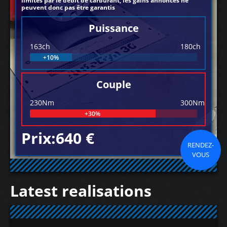
limités par le débit de carburant, les gains annoncés ne
peuvent donc pas être garantis
Puissance
163ch
180ch
+10%
Couple
230Nm
300Nm
+30%
Prix:640 €
RENDEZ-
VOUS
Latest realisations