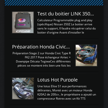
Test du boitier LINK 350Z Plugin ECU
Calculateur Programmable plug and play
(spécifique) Nissan 350Z Le boitier arrive
sans le support, Il faudra récupérer celui du
boitier d'origine Avant d'installer le
calculateur dans la voiture, nous allons
connecter le harness d'extension afin
d'envoyer l'information de la large bande
Préparation Honda Civic Type R FK2
dans le boitier. sydney sweeney deepfake
La sortie 0-5V de l'afr sera connectée sur
Préparation Stage 2 sur Honda Civic Type R
l'entrée AN Volt 8 et GndAN pour
FK2 2017 Pose échangeur Airtec +
Analogique, et Volt car l'information est une
Downpipe Décata TegiwaCes différentes
tension (Pas une résistance variable d'un
pièces se montent très bien une fois les
capteur de pression ou de température Il
passages de roues et l'imposant fond plat
est temps de brancher le ...
déposé. L'échangeur massif demande une
légere découpe du plastique inferieur,
Lotus Hot Purpple
negénant en rien la structure ou le
fonctionnement du fond plat. Une
Une lotus Elise S1 aux performances
reprogrammation Stage 2 est faite sur le
délirantes, Monté avec un moteur Honda
calculateur d'origine. Une alternative
K20A2 de 200cv , le propriétaire a ajouté un
économique au passage sur Hondata
compresseur Rotrex avec un Kit TTS
FlashproFK2 / Fk8. La Civic développe
performance . La puissance n'étant "que"
d'origine 310cv et 400Nn , Une fois
de 300cv, David a décidé de fiabiliser et