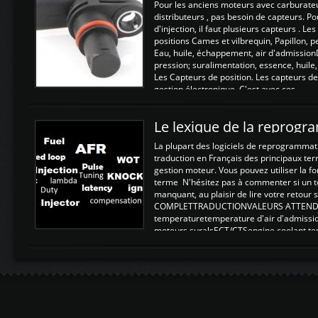
Pour les anciens moteurs avec carburate
distributeurs , pas besoin de capteurs. P
d'injection, il faut plusieurs capteurs . L
positions Cames et vilbrequin, Papillon, 
Eau, huile, échappement, air d'admission
pression; suralimentation, essence, huile,
Les Capteurs de position. Les capteurs de
gestion électronique. C'est avec ces ...
Le lexique de la reprog
La plupart des logiciels de reprogrammati
traduction en Français des principaux te
gestion moteur. Vous pouvez utiliser la fo
terme N'hésitez pas à commenter si un t
manquant, au plaisir de lire votre retou
COMPLETTRADUCTIONVALEURS ATTENDUE
temperaturetemperature d'air d'admissi
moteurs suralsECT/CTSengine coolant t
moteurtemp ex. a froid 80-100°C a ...