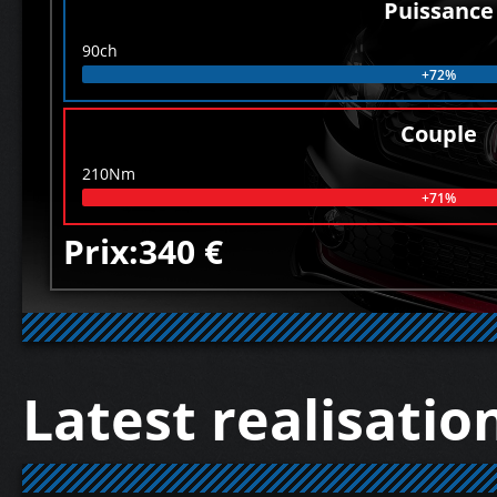
Puissance
90ch
+72%
Couple
210Nm
+71%
Prix:340 €
Latest realisatio