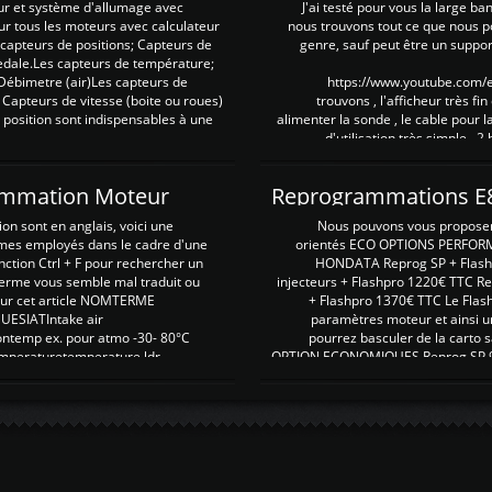
ur et système d'allumage avec
J'ai testé pour vous la large ba
our tous les moteurs avec calculateur
nous trouvons tout ce que nous p
es capteurs de positions; Capteurs de
genre, sauf peut être un suppor
pedale.Les capteurs de température;
Débimetre (air)Les capteurs de
https://www.youtube.com
 Capteurs de vitesse (boite ou roues)
trouvons , l'afficheur très fin
 position sont indispensables à une
alimenter la sonde , le cable pour l
d'utilisation très simple , 2
rammation Moteur
on sont en anglais, voici une
Nous pouvons vous proposer d
rmes employés dans le cadre d'une
orientés ECO OPTIONS PERFOR
nction Ctrl + F pour rechercher un
HONDATA Reprog SP + Flash
erme vous semble mal traduit ou
injecteurs + Flashpro 1220€ TTC R
r sur cet article NOMTERME
+ Flashpro 1370€ TTC Le Flas
SIATIntake air
paramètres moteur et ainsi u
ontemp ex. pour atmo -30- 80°C
pourrez basculer de la carto s
emperaturetemperature ldr
OPTION ECONOMIQUES Reprog SP 98 