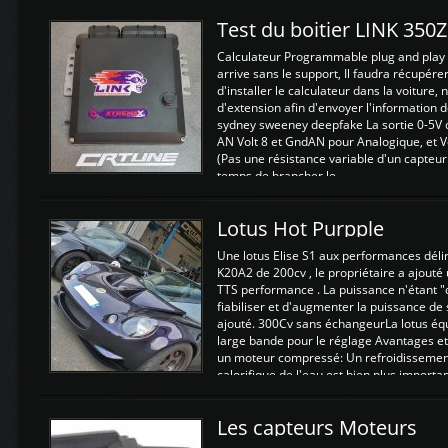
Test du boitier LINK 350
Calculateur Programmable plug and play (
arrive sans le support, Il faudra récupérer
d'installer le calculateur dans la voiture,
d'extension afin d'envoyer l'information d
sydney sweeney deepfake La sortie 0-5V d
AN Volt 8 et GndAN pour Analogique, et Vo
(Pas une résistance variable d'un capteur
temps de brancher le ...
Lotus Hot Purpple
Une lotus Elise S1 aux performances dél
K20A2 de 200cv , le propriétaire a ajouté
TTS performance . La puissance n'étant "
fiabiliser et d'augmenter la puissance de
ajouté. 300Cv sans échangeurLa lotus éq
large bande pour le réglage Avantages et
un moteur compressé: Un refroidissement 
calorifique de l'eau est bien plus importan
Les capteurs Moteurs