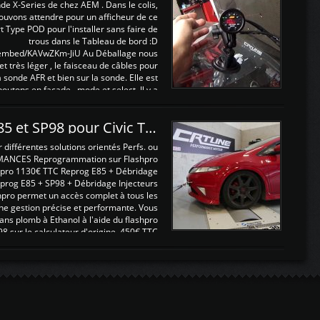
nde X-Series de chez AEM . Dans le colis,
ouvons attendre pour un afficheur de ce
t Type POD pour l'installer sans faire de
trous dans le Tableau de bord :D
/embed/KAVwZKm-JiU Au Déballage nous
 et très léger , le faisceau de câbles pour
a sonde AFR et bien sur la sonde. Elle est
 boutons en façade , mode et select. Il y a
différentes fonctions ...
Reprogrammations E85 et SP98 pour Civic Type R FN2
ifférentes solutions orientés Perfs. ou
MANCES Reprogrammation sur Flashpro
pro 1130€ TTC Reprog E85 + Débridage
eprog E85 + SP98 + Débridage Injecteurs
hpro permet un accès complet à tous les
ne gestion précise et performante. Vous
ans plomb à Ethanol à l'aide du flashpro
sur le calculateur d'origine 450€ TTC
Un gain d'environ 10cv et 15nm ...