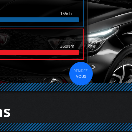
155ch
360Nm
RENDEZ-
VOUS
ns