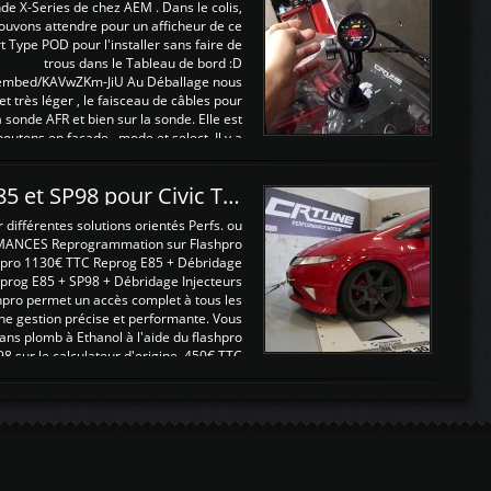
nde X-Series de chez AEM . Dans le colis,
ouvons attendre pour un afficheur de ce
t Type POD pour l'installer sans faire de
trous dans le Tableau de bord :D
/embed/KAVwZKm-JiU Au Déballage nous
 et très léger , le faisceau de câbles pour
a sonde AFR et bien sur la sonde. Elle est
 boutons en façade , mode et select. Il y a
différentes fonctions ...
Reprogrammations E85 et SP98 pour Civic Type R FN2
ifférentes solutions orientés Perfs. ou
MANCES Reprogrammation sur Flashpro
pro 1130€ TTC Reprog E85 + Débridage
eprog E85 + SP98 + Débridage Injecteurs
hpro permet un accès complet à tous les
ne gestion précise et performante. Vous
ans plomb à Ethanol à l'aide du flashpro
sur le calculateur d'origine 450€ TTC
Un gain d'environ 10cv et 15nm ...