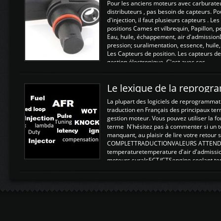
Pour les anciens moteurs avec carburate
distributeurs , pas besoin de capteurs. P
d'injection, il faut plusieurs capteurs . L
positions Cames et vilbrequin, Papillon, 
Eau, huile, échappement, air d'admission
pression; suralimentation, essence, huile,
Les Capteurs de position. Les capteurs de
gestion électronique. C'est avec ces ...
Le lexique de la reprog
La plupart des logiciels de reprogrammati
traduction en Français des principaux te
gestion moteur. Vous pouvez utiliser la fo
terme N'hésitez pas à commenter si un t
manquant, au plaisir de lire votre retou
COMPLETTRADUCTIONVALEURS ATTENDUE
temperaturetemperature d'air d'admissi
moteurs suralsECT/CTSengine coolant t
moteurtemp ex. a froid 80-100°C a ...