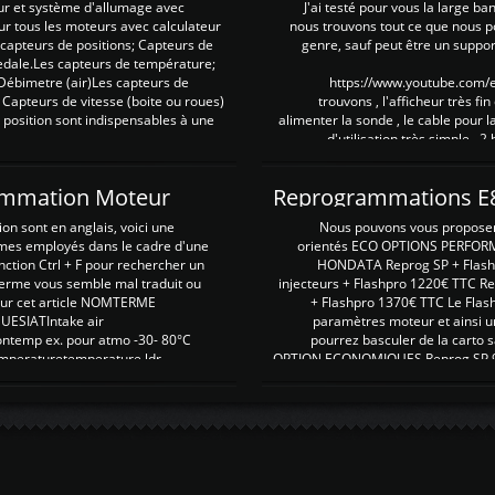
ur et système d'allumage avec
J'ai testé pour vous la large ba
our tous les moteurs avec calculateur
nous trouvons tout ce que nous p
es capteurs de positions; Capteurs de
genre, sauf peut être un suppor
pedale.Les capteurs de température;
Débimetre (air)Les capteurs de
https://www.youtube.com
 Capteurs de vitesse (boite ou roues)
trouvons , l'afficheur très fin
 position sont indispensables à une
alimenter la sonde , le cable pour l
d'utilisation très simple , 2
rammation Moteur
on sont en anglais, voici une
Nous pouvons vous proposer d
rmes employés dans le cadre d'une
orientés ECO OPTIONS PERFOR
nction Ctrl + F pour rechercher un
HONDATA Reprog SP + Flash
erme vous semble mal traduit ou
injecteurs + Flashpro 1220€ TTC R
r sur cet article NOMTERME
+ Flashpro 1370€ TTC Le Flas
SIATIntake air
paramètres moteur et ainsi u
ontemp ex. pour atmo -30- 80°C
pourrez basculer de la carto s
emperaturetemperature ldr
OPTION ECONOMIQUES Reprog SP 98 