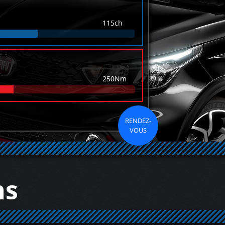
115ch
250Nm
RENDEZ-
VOUS
ns