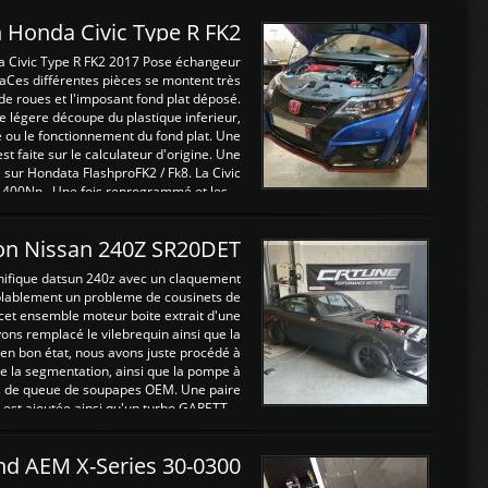
 Honda Civic Type R FK2
a Civic Type R FK2 2017 Pose échangeur
Ces différentes pièces se montent très
de roues et l'imposant fond plat déposé.
légere découpe du plastique inferieur,
e ou le fonctionnement du fond plat. Une
 faite sur le calculateur d'origine. Une
sur Hondata FlashproFK2 / Fk8. La Civic
 400Nn , Une fois reprogrammé et les ...
on Nissan 240Z SR20DET
nifique datsun 240z avec un claquement
blablement un probleme de cousinets de
cet ensemble moteur boite extrait d'une
ns remplacé le vilebrequin ainsi que la
t en bon état, nous avons juste procédé à
 la segmentation, ainsi que la pompe à
ints de queue de soupapes OEM. Une paire
est ajoutée ainsi qu'un turbo GARETT ...
and AEM X-Series 30-0300