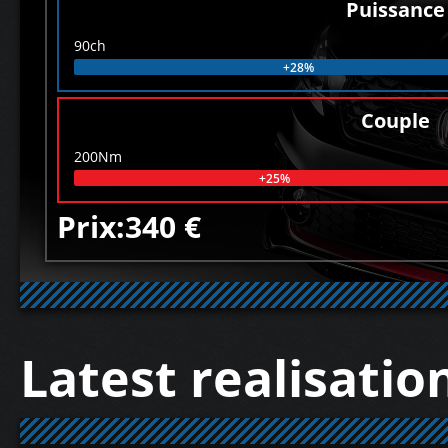
Puissance
90ch
+28%
Couple
200Nm
+25%
Prix:340 €
Latest realisatio