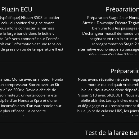
Z Plugin ECU
Préparation
spécifique) Nissan 350Z Le boitier
Préparation Stage 2 sur Hond
 celui du boitier d'origine Avant
Airtec + Downpipe Décata Tegiwa
 nous allons connecter le harness
bien une fois les passages 
e la large bande dans le boitier.
L'échangeur massif demande une 
e l'afr sera connectée sur l'entrée
negénant en rien la structur
lt car l'information est une tension
reprogrammation Stage 2 est
 de pression ou de température Il est
alternative économique au passage 
développe d'origine 310cv et
Préparati
irantes, Monté avec un moteur Honda
Nous avons réceptionné cette mag
 un compresseur Rotrex avec un Kit
moteur qui indiquait vraisem
que" de 300cv, David a décidé de
bielles. Nous avons donc déposé 
 son moteur: un watercooler a été
Nissan S13 avec SR20DET . Nous avo
uipée d'un Hondata Kpro et d'une
bielle abimée. Les cylindres étan
 inconvénients d'un watercooler sur
un déglaçage et au remplacement de
plus efficace: La capacité
huile, Joint de culasse HKS, les jo
te que celle de ...
d'arbres a cames HKS 
Test de la large B