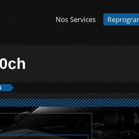
Nos Services
Reprogra
90ch
5