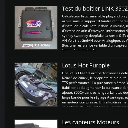
Test du boitier LINK 350
Calculateur Programmable plug and play (
arrive sans le support, Il faudra récupérer
d'installer le calculateur dans la voiture,
d'extension afin d'envoyer l'information d
sydney sweeney deepfake La sortie 0-5V d
AN Volt 8 et GndAN pour Analogique, et Vo
(Pas une résistance variable d'un capteur
temps de brancher le ...
Lotus Hot Purpple
Une lotus Elise S1 aux performances dél
K20A2 de 200cv , le propriétaire a ajouté
TTS performance . La puissance n'étant "
fiabiliser et d'augmenter la puissance de
ajouté. 300Cv sans échangeurLa lotus éq
large bande pour le réglage Avantages et
un moteur compressé: Un refroidissement 
calorifique de l'eau est bien plus importan
Les capteurs Moteurs