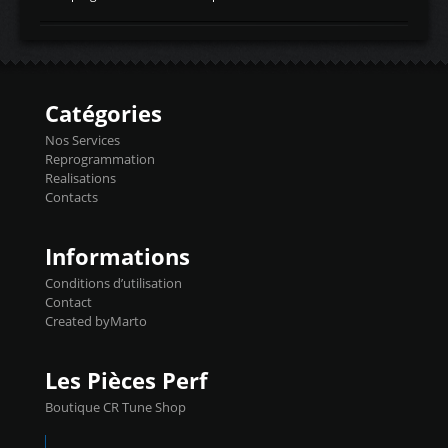
temperaturetemperature d'air
Reprog SP + Flashpro 1130€ TTC Reprog
d'admissiontemp ex. pour atmo -30- 80°C
E85 + Débridage injecteurs + Flashpro
moteurs suralsECT/CTSengine coolant
1220€ TTC Reprog E85 + SP98 + Débridage
temperaturetemperature ldr moteurtemp
Injecteurs + Flashpro 1370€ TTC Le
ex. a froid 80-100°C a ...
Flashpro permet un accès complet à tous
les paramètres moteur et ainsi une gestion
Catégories
précise et performante. Vous pourrez
basculer de la carto sans plomb à Ethanol à
Nos Services
l'aide du flashpro OPTION ECONOMIQUES
Reprogrammation
Reprog SP 98 sur le calculateur d'origine
Realisations
450€ TTC Un gain d'environ 10cv et 15nm
Contacts
...
Informations
Conditions d’utilisation
Contact
Created byMarto
Les Pièces Perf
Boutique CR Tune Shop