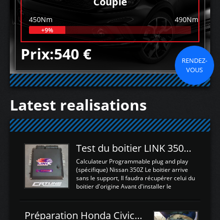
Couple
450Nm
490Nm
+9%
Prix:540 €
RENDEZ-
VOUS
Latest realisations
Test du boitier LINK 350Z Plugin ECU
Calculateur Programmable plug and play
(spécifique) Nissan 350Z Le boitier arrive
sans le support, Il faudra récupérer celui du
boitier d'origine Avant d'installer le
calculateur dans la voiture, nous allons
connecter le harness d'extension afin
d'envoyer l'information de la large bande
Préparation Honda Civic Type R FK2
dans le boitier. sydney sweeney deepfake