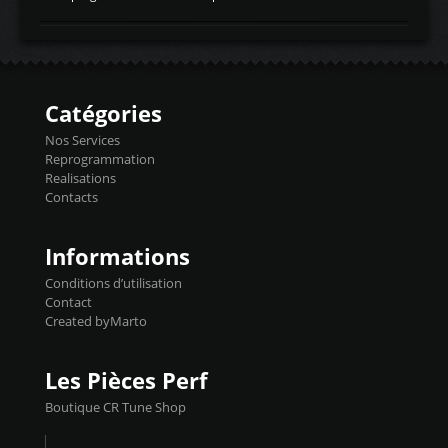
temperaturetemperature d'air
Reprog SP + Flashpro 1130€ TTC Reprog
d'admissiontemp ex. pour atmo -30- 80°C
E85 + Débridage injecteurs + Flashpro
moteurs suralsECT/CTSengine coolant
1220€ TTC Reprog E85 + SP98 + Débridage
temperaturetemperature ldr moteurtemp
Injecteurs + Flashpro 1370€ TTC Le
ex. a froid 80-100°C a ...
Flashpro permet un accès complet à tous
les paramètres moteur et ainsi une gestion
Catégories
précise et performante. Vous pourrez
basculer de la carto sans plomb à Ethanol à
Nos Services
l'aide du flashpro OPTION ECONOMIQUES
Reprogrammation
Reprog SP 98 sur le calculateur d'origine
Realisations
450€ TTC Un gain d'environ 10cv et 15nm
Contacts
...
Informations
Conditions d’utilisation
Contact
Created byMarto
Les Pièces Perf
Boutique CR Tune Shop