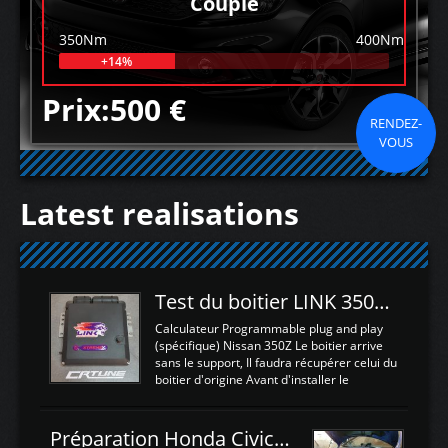
Couple
350Nm
400Nm
+14%
Prix:500 €
RENDEZ-
VOUS
Latest realisations
Test du boitier LINK 350Z Plugin ECU
Calculateur Programmable plug and play
(spécifique) Nissan 350Z Le boitier arrive
sans le support, Il faudra récupérer celui du
boitier d'origine Avant d'installer le
calculateur dans la voiture, nous allons
connecter le harness d'extension afin
d'envoyer l'information de la large bande
Préparation Honda Civic Type R FK2
dans le boitier. sydney sweeney deepfake