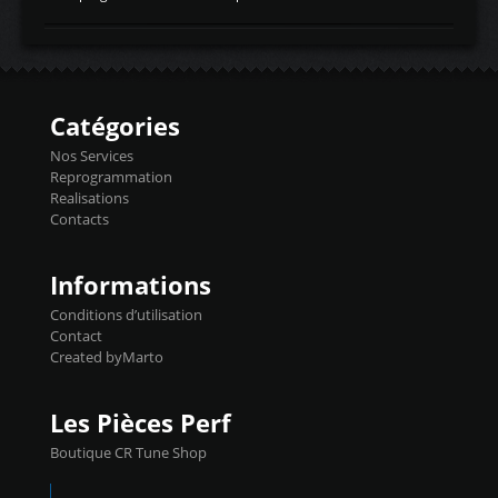
temperaturetemperature d'air
Reprog SP + Flashpro 1130€ TTC Reprog
d'admissiontemp ex. pour atmo -30- 80°C
E85 + Débridage injecteurs + Flashpro
moteurs suralsECT/CTSengine coolant
1220€ TTC Reprog E85 + SP98 + Débridage
temperaturetemperature ldr moteurtemp
Injecteurs + Flashpro 1370€ TTC Le
ex. a froid 80-100°C a ...
Flashpro permet un accès complet à tous
les paramètres moteur et ainsi une gestion
Catégories
précise et performante. Vous pourrez
basculer de la carto sans plomb à Ethanol à
Nos Services
l'aide du flashpro OPTION ECONOMIQUES
Reprogrammation
Reprog SP 98 sur le calculateur d'origine
Realisations
450€ TTC Un gain d'environ 10cv et 15nm
Contacts
...
Informations
Conditions d’utilisation
Contact
Created byMarto
Les Pièces Perf
Boutique CR Tune Shop