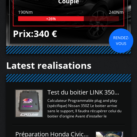
Couple
190Nm
240Nm
+26%
Prix:340 €
RENDEZ-
VOUS
Latest realisations
Test du boitier LINK 350Z Plugin ECU
Calculateur Programmable plug and play
(spécifique) Nissan 350Z Le boitier arrive
sans le support, Il faudra récupérer celui du
boitier d'origine Avant d'installer le
calculateur dans la voiture, nous allons
connecter le harness d'extension afin
d'envoyer l'information de la large bande
Préparation Honda Civic Type R FK2
dans le boitier. sydney sweeney deepfake