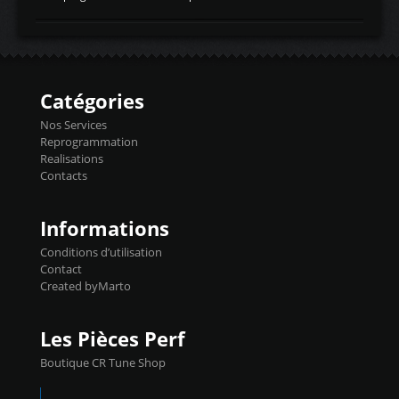
temperaturetemperature d'air
Reprog SP + Flashpro 1130€ TTC Reprog
d'admissiontemp ex. pour atmo -30- 80°C
E85 + Débridage injecteurs + Flashpro
moteurs suralsECT/CTSengine coolant
1220€ TTC Reprog E85 + SP98 + Débridage
temperaturetemperature ldr moteurtemp
Injecteurs + Flashpro 1370€ TTC Le
ex. a froid 80-100°C a ...
Flashpro permet un accès complet à tous
les paramètres moteur et ainsi une gestion
Catégories
précise et performante. Vous pourrez
basculer de la carto sans plomb à Ethanol à
Nos Services
l'aide du flashpro OPTION ECONOMIQUES
Reprogrammation
Reprog SP 98 sur le calculateur d'origine
Realisations
450€ TTC Un gain d'environ 10cv et 15nm
Contacts
...
Informations
Conditions d’utilisation
Contact
Created byMarto
Les Pièces Perf
Boutique CR Tune Shop