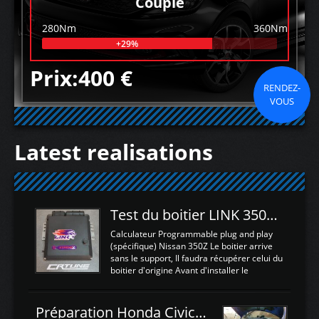
Couple
280Nm
360Nm
+29%
Prix:400 €
RENDEZ-
VOUS
Latest realisations
Test du boitier LINK 350Z Plugin ECU
Calculateur Programmable plug and play
(spécifique) Nissan 350Z Le boitier arrive
sans le support, Il faudra récupérer celui du
boitier d'origine Avant d'installer le
calculateur dans la voiture, nous allons
connecter le harness d'extension afin
d'envoyer l'information de la large bande
Préparation Honda Civic Type R FK2
dans le boitier. sydney sweeney deepfake