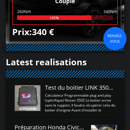
Couple
260Nm
340Nm
+31%
Prix:340 €
RENDEZ-
VOUS
Latest realisations
Test du boitier LINK 350Z Plugin ECU
Calculateur Programmable plug and play
(spécifique) Nissan 350Z Le boitier arrive
sans le support, Il faudra récupérer celui du
boitier d'origine Avant d'installer le
calculateur dans la voiture, nous allons
connecter le harness d'extension afin
d'envoyer l'information de la large bande
Préparation Honda Civic Type R FK2
dans le boitier. sydney sweeney deepfake