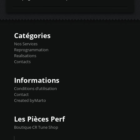
temperaturetemperature d'air
Reprog SP + Flashpro 1130€ TTC Reprog
d'admissiontemp ex. pour atmo -30- 80°C
E85 + Débridage injecteurs + Flashpro
moteurs suralsECT/CTSengine coolant
1220€ TTC Reprog E85 + SP98 + Débridage
temperaturetemperature ldr moteurtemp
Injecteurs + Flashpro 1370€ TTC Le
ex. a froid 80-100°C a ...
Flashpro permet un accès complet à tous
les paramètres moteur et ainsi une gestion
Catégories
précise et performante. Vous pourrez
basculer de la carto sans plomb à Ethanol à
Nos Services
l'aide du flashpro OPTION ECONOMIQUES
Reprogrammation
Reprog SP 98 sur le calculateur d'origine
Realisations
450€ TTC Un gain d'environ 10cv et 15nm
Contacts
...
Informations
Conditions d’utilisation
Contact
Created byMarto
Les Pièces Perf
Boutique CR Tune Shop