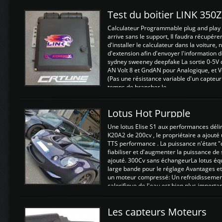
Test du boitier LINK 350
Calculateur Programmable plug and play (
arrive sans le support, Il faudra récupérer
d'installer le calculateur dans la voiture,
d'extension afin d'envoyer l'information d
sydney sweeney deepfake La sortie 0-5V d
AN Volt 8 et GndAN pour Analogique, et Vo
(Pas une résistance variable d'un capteur
temps de brancher le ...
Lotus Hot Purpple
Une lotus Elise S1 aux performances dél
K20A2 de 200cv , le propriétaire a ajouté
TTS performance . La puissance n'étant "
fiabiliser et d'augmenter la puissance de
ajouté. 300Cv sans échangeurLa lotus éq
large bande pour le réglage Avantages et
un moteur compressé: Un refroidissement 
calorifique de l'eau est bien plus importan
Les capteurs Moteurs