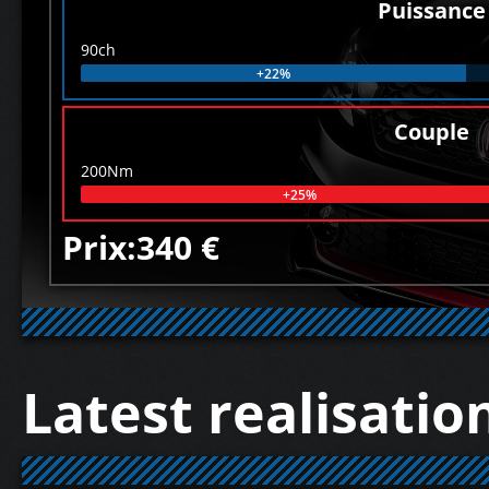
Puissance
90ch
+22%
Couple
200Nm
+25%
Prix:340 €
Latest realisatio