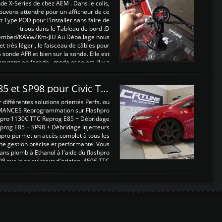
nde X-Series de chez AEM . Dans le colis,
ouvons attendre pour un afficheur de ce
t Type POD pour l'installer sans faire de
trous dans le Tableau de bord :D
/embed/KAVwZKm-JiU Au Déballage nous
 et très léger , le faisceau de câbles pour
a sonde AFR et bien sur la sonde. Elle est
 boutons en façade , mode et select. Il y a
différentes fonctions ...
Reprogrammations E85 et SP98 pour Civic Type R FN2
ifférentes solutions orientés Perfs. ou
MANCES Reprogrammation sur Flashpro
pro 1130€ TTC Reprog E85 + Débridage
eprog E85 + SP98 + Débridage Injecteurs
hpro permet un accès complet à tous les
ne gestion précise et performante. Vous
ans plomb à Ethanol à l'aide du flashpro
sur le calculateur d'origine 450€ TTC
Un gain d'environ 10cv et 15nm ...