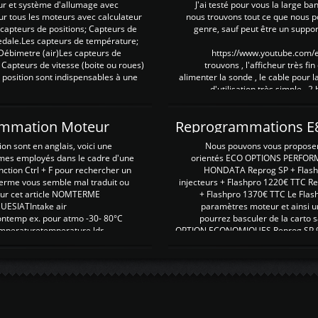
ur et système d'allumage avec
J'ai testé pour vous la large ba
our tous les moteurs avec calculateur
nous trouvons tout ce que nous p
es capteurs de positions; Capteurs de
genre, sauf peut être un suppor
pedale.Les capteurs de température;
Débimetre (air)Les capteurs de
https://www.youtube.com
 Capteurs de vitesse (boite ou roues)
trouvons , l'afficheur très fin
 position sont indispensables à une
alimenter la sonde , le cable pour l
d'utilisation très simple , 2
rammation Moteur
on sont en anglais, voici une
Nous pouvons vous proposer d
rmes employés dans le cadre d'une
orientés ECO OPTIONS PERFOR
nction Ctrl + F pour rechercher un
HONDATA Reprog SP + Flash
erme vous semble mal traduit ou
injecteurs + Flashpro 1220€ TTC R
r sur cet article NOMTERME
+ Flashpro 1370€ TTC Le Flas
SIATIntake air
paramètres moteur et ainsi u
ontemp ex. pour atmo -30- 80°C
pourrez basculer de la carto s
emperaturetemperature ldr
OPTION ECONOMIQUES Reprog SP 98 