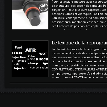
Pour les anciens moteurs avec carburate
distributeurs , pas besoin de capteurs. P
d'injection, il faut plusieurs capteurs . L
positions Cames et vilbrequin, Papillon, 
Eau, huile, échappement, air d'admission
pression; suralimentation, essence, huile,
Les Capteurs de position. Les capteurs de
gestion électronique. C'est avec ces ...
Le lexique de la reprog
La plupart des logiciels de reprogrammati
traduction en Français des principaux te
gestion moteur. Vous pouvez utiliser la fo
terme N'hésitez pas à commenter si un t
manquant, au plaisir de lire votre retou
COMPLETTRADUCTIONVALEURS ATTENDUE
temperaturetemperature d'air d'admissi
moteurs suralsECT/CTSengine coolant t
moteurtemp ex. a froid 80-100°C a ...