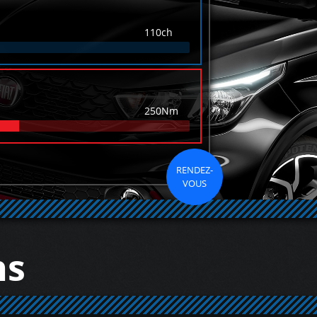
110ch
250Nm
RENDEZ-
VOUS
ns