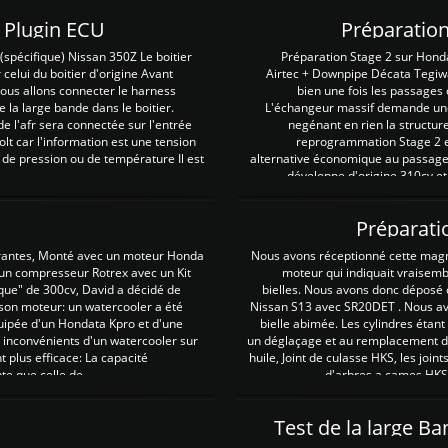
Z Plugin ECU
Préparation
spécifique) Nissan 350Z Le boitier
Préparation Stage 2 sur Hond
 celui du boitier d'origine Avant
Airtec + Downpipe Décata Tegiwa
 nous allons connecter le harness
bien une fois les passages 
e la large bande dans le boitier.
L'échangeur massif demande une 
e l'afr sera connectée sur l'entrée
negénant en rien la structur
lt car l'information est une tension
reprogrammation Stage 2 est
 de pression ou de température Il est
alternative économique au passage 
développe d'origine 310cv et
Préparati
irantes, Monté avec un moteur Honda
Nous avons réceptionné cette mag
 un compresseur Rotrex avec un Kit
moteur qui indiquait vraisem
que" de 300cv, David a décidé de
bielles. Nous avons donc déposé 
 son moteur: un watercooler a été
Nissan S13 avec SR20DET . Nous avo
uipée d'un Hondata Kpro et d'une
bielle abimée. Les cylindres étan
 inconvénients d'un watercooler sur
un déglaçage et au remplacement de
plus efficace: La capacité
huile, Joint de culasse HKS, les jo
te que celle de ...
d'arbres a cames HKS 
Test de la large B