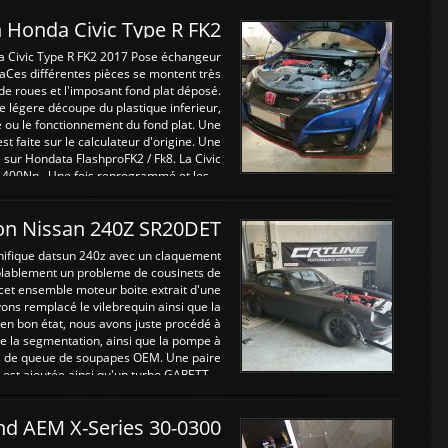
 Honda Civic Type R FK2
a Civic Type R FK2 2017 Pose échangeur
Ces différentes pièces se montent très
de roues et l'imposant fond plat déposé.
légere découpe du plastique inferieur,
e ou le fonctionnement du fond plat. Une
 faite sur le calculateur d'origine. Une
sur Hondata FlashproFK2 / Fk8. La Civic
 400Nn , Une fois reprogrammé et les ...
on Nissan 240Z SR20DET
nifique datsun 240z avec un claquement
blablement un probleme de cousinets de
cet ensemble moteur boite extrait d'une
ns remplacé le vilebrequin ainsi que la
t en bon état, nous avons juste procédé à
 la segmentation, ainsi que la pompe à
ints de queue de soupapes OEM. Une paire
est ajoutée ainsi qu'un turbo GARETT ...
and AEM X-Series 30-0300