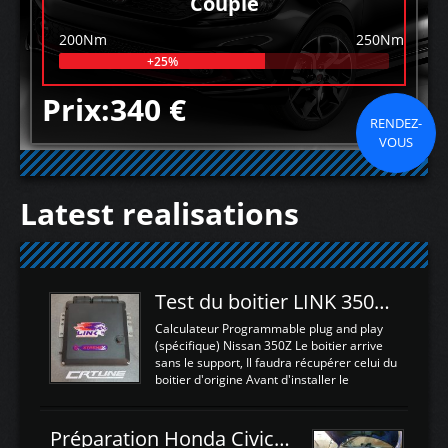
Couple
200Nm
250Nm
+25%
Prix:340 €
RENDEZ-
VOUS
Latest realisations
Test du boitier LINK 350Z Plugin ECU
Calculateur Programmable plug and play
(spécifique) Nissan 350Z Le boitier arrive
sans le support, Il faudra récupérer celui du
boitier d'origine Avant d'installer le
calculateur dans la voiture, nous allons
connecter le harness d'extension afin
d'envoyer l'information de la large bande
Préparation Honda Civic Type R FK2
dans le boitier. sydney sweeney deepfake