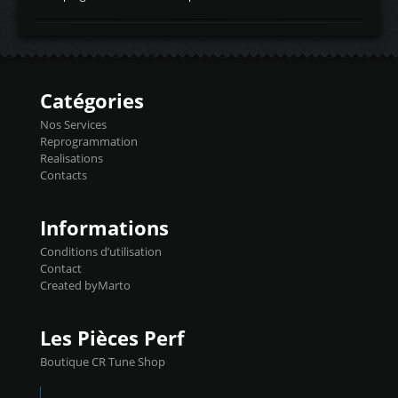
temperaturetemperature d'air
Reprog SP + Flashpro 1130€ TTC Reprog
d'admissiontemp ex. pour atmo -30- 80°C
E85 + Débridage injecteurs + Flashpro
moteurs suralsECT/CTSengine coolant
1220€ TTC Reprog E85 + SP98 + Débridage
temperaturetemperature ldr moteurtemp
Injecteurs + Flashpro 1370€ TTC Le
ex. a froid 80-100°C a ...
Flashpro permet un accès complet à tous
les paramètres moteur et ainsi une gestion
Catégories
précise et performante. Vous pourrez
basculer de la carto sans plomb à Ethanol à
Nos Services
l'aide du flashpro OPTION ECONOMIQUES
Reprogrammation
Reprog SP 98 sur le calculateur d'origine
Realisations
450€ TTC Un gain d'environ 10cv et 15nm
Contacts
...
Informations
Conditions d’utilisation
Contact
Created byMarto
Les Pièces Perf
Boutique CR Tune Shop