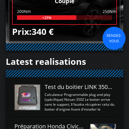
Couple
200Nm
250Nm
+25%
Prix:340 €
RENDEZ-
VOUS
Latest realisations
Test du boitier LINK 350Z Plugin ECU
Calculateur Programmable plug and play
(spécifique) Nissan 350Z Le boitier arrive
sans le support, Il faudra récupérer celui du
boitier d'origine Avant d'installer le
calculateur dans la voiture, nous allons
connecter le harness d'extension afin
d'envoyer l'information de la large bande
Préparation Honda Civic Type R FK2
dans le boitier. sydney sweeney deepfake