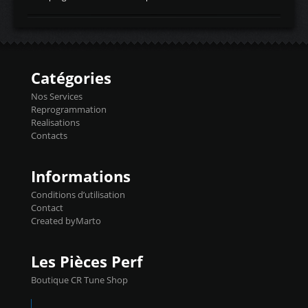
temperaturetemperature d'air
Reprog SP + Flashpro 1130€ TTC Reprog
d'admissiontemp ex. pour atmo -30- 80°C
E85 + Débridage injecteurs + Flashpro
moteurs suralsECT/CTSengine coolant
1220€ TTC Reprog E85 + SP98 + Débridage
temperaturetemperature ldr moteurtemp
Injecteurs + Flashpro 1370€ TTC Le
ex. a froid 80-100°C a ...
Flashpro permet un accès complet à tous
les paramètres moteur et ainsi une gestion
Catégories
précise et performante. Vous pourrez
basculer de la carto sans plomb à Ethanol à
Nos Services
l'aide du flashpro OPTION ECONOMIQUES
Reprogrammation
Reprog SP 98 sur le calculateur d'origine
Realisations
450€ TTC Un gain d'environ 10cv et 15nm
Contacts
...
Informations
Conditions d’utilisation
Contact
Created byMarto
Les Pièces Perf
Boutique CR Tune Shop