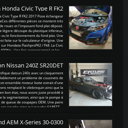
 Honda Civic Type R FK2
a Civic Type R FK2 2017 Pose échangeur
Ces différentes pièces se montent très
de roues et l'imposant fond plat déposé.
légere découpe du plastique inferieur,
e ou le fonctionnement du fond plat. Une
 faite sur le calculateur d'origine. Une
sur Hondata FlashproFK2 / Fk8. La Civic
 400Nn , Une fois reprogrammé et les ...
on Nissan 240Z SR20DET
nifique datsun 240z avec un claquement
blablement un probleme de cousinets de
cet ensemble moteur boite extrait d'une
ns remplacé le vilebrequin ainsi que la
t en bon état, nous avons juste procédé à
 la segmentation, ainsi que la pompe à
ints de queue de soupapes OEM. Une paire
est ajoutée ainsi qu'un turbo GARETT ...
and AEM X-Series 30-0300