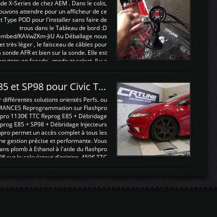
nde X-Series de chez AEM . Dans le colis,
ouvons attendre pour un afficheur de ce
t Type POD pour l'installer sans faire de
trous dans le Tableau de bord :D
/embed/KAVwZKm-JiU Au Déballage nous
 et très léger , le faisceau de câbles pour
a sonde AFR et bien sur la sonde. Elle est
 boutons en façade , mode et select. Il y a
différentes fonctions ...
Reprogrammations E85 et SP98 pour Civic Type R FN2
ifférentes solutions orientés Perfs. ou
MANCES Reprogrammation sur Flashpro
pro 1130€ TTC Reprog E85 + Débridage
eprog E85 + SP98 + Débridage Injecteurs
hpro permet un accès complet à tous les
ne gestion précise et performante. Vous
ans plomb à Ethanol à l'aide du flashpro
sur le calculateur d'origine 450€ TTC
Un gain d'environ 10cv et 15nm ...