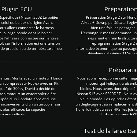
Z Plugin ECU
Préparation
spécifique) Nissan 350Z Le boitier
Préparation Stage 2 sur Hond
 celui du boitier d'origine Avant
Airtec + Downpipe Décata Tegiwa
 nous allons connecter le harness
bien une fois les passages 
e la large bande dans le boitier.
L'échangeur massif demande une 
e l'afr sera connectée sur l'entrée
negénant en rien la structur
lt car l'information est une tension
reprogrammation Stage 2 est
 de pression ou de température Il est
alternative économique au passage 
développe d'origine 310cv et
Préparati
irantes, Monté avec un moteur Honda
Nous avons réceptionné cette mag
 un compresseur Rotrex avec un Kit
moteur qui indiquait vraisem
que" de 300cv, David a décidé de
bielles. Nous avons donc déposé 
 son moteur: un watercooler a été
Nissan S13 avec SR20DET . Nous avo
uipée d'un Hondata Kpro et d'une
bielle abimée. Les cylindres étan
 inconvénients d'un watercooler sur
un déglaçage et au remplacement de
plus efficace: La capacité
huile, Joint de culasse HKS, les jo
te que celle de ...
d'arbres a cames HKS 
Test de la large B