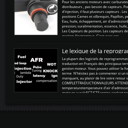
Pour les anciens moteurs avec carburate
distributeurs , pas besoin de capteurs. P
d'injection, il faut plusieurs capteurs . L
positions Cames et vilbrequin, Papillon, 
Eau, huile, échappement, air d'admission
pression; suralimentation, essence, huile,
Les Capteurs de position. Les capteurs de
gestion électronique. C'est avec ces ...
Le lexique de la reprog
La plupart des logiciels de reprogrammati
traduction en Français des principaux te
gestion moteur. Vous pouvez utiliser la fo
terme N'hésitez pas à commenter si un t
manquant, au plaisir de lire votre retou
COMPLETTRADUCTIONVALEURS ATTENDUE
temperaturetemperature d'air d'admissi
moteurs suralsECT/CTSengine coolant t
moteurtemp ex. a froid 80-100°C a ...