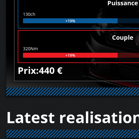
Puissance
130ch
+19%
Couple
320Nm
+19%
Prix:440 €
Latest realisatio