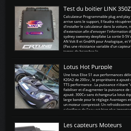
Test du boitier LINK 350
Calculateur Programmable plug and play (
arrive sans le support, Il faudra récupérer
d'installer le calculateur dans la voiture,
d'extension afin d'envoyer l'information d
sydney sweeney deepfake La sortie 0-5V d
AN Volt 8 et GndAN pour Analogique, et Vo
(Pas une résistance variable d'un capteur
temps de brancher le ...
Lotus Hot Purpple
Une lotus Elise S1 aux performances dél
K20A2 de 200cv , le propriétaire a ajouté
TTS performance . La puissance n'étant "
fiabiliser et d'augmenter la puissance de
ajouté. 300Cv sans échangeurLa lotus éq
large bande pour le réglage Avantages et
un moteur compressé: Un refroidissement 
calorifique de l'eau est bien plus importan
Les capteurs Moteurs