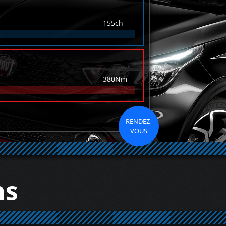
155ch
380Nm
RENDEZ-
VOUS
ns