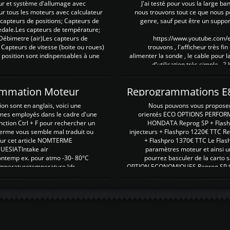
ur et système d'allumage avec
J'ai testé pour vous la large ba
our tous les moteurs avec calculateur
nous trouvons tout ce que nous p
es capteurs de positions; Capteurs de
genre, sauf peut être un suppor
pedale.Les capteurs de température;
Débimetre (air)Les capteurs de
https://www.youtube.com
 Capteurs de vitesse (boite ou roues)
trouvons , l'afficheur très fin
 position sont indispensables à une
alimenter la sonde , le cable pour l
d'utilisation très simple , 2
rammation Moteur
on sont en anglais, voici une
Nous pouvons vous proposer d
rmes employés dans le cadre d'une
orientés ECO OPTIONS PERFOR
nction Ctrl + F pour rechercher un
HONDATA Reprog SP + Flash
erme vous semble mal traduit ou
injecteurs + Flashpro 1220€ TTC R
r sur cet article NOMTERME
+ Flashpro 1370€ TTC Le Flas
SIATIntake air
paramètres moteur et ainsi u
ontemp ex. pour atmo -30- 80°C
pourrez basculer de la carto s
emperaturetemperature ldr
OPTION ECONOMIQUES Reprog SP 98 