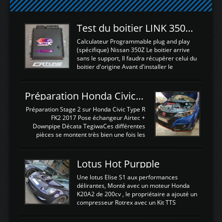
Test du boitier LINK 350Z Plugin ECU
Calculateur Programmable plug and play
(spécifique) Nissan 350Z Le boitier arrive
sans le support, Il faudra récupérer celui du
boitier d'origine Avant d'installer le
calculateur dans la voiture, nous allons
connecter le harness d'extension afin
d'envoyer l'information de la large bande
Préparation Honda Civic Type R FK2
dans le boitier. sydney sweeney deepfake
La sortie 0-5V de l'afr sera connectée sur
Préparation Stage 2 sur Honda Civic Type R
l'entrée AN Volt 8 et GndAN pour
FK2 2017 Pose échangeur Airtec +
Analogique, et Volt car l'information est une
Downpipe Décata TegiwaCes différentes
tension (Pas une résistance variable d'un
pièces se montent très bien une fois les
capteur de pression ou de température Il
passages de roues et l'imposant fond plat
est temps de brancher le ...
déposé. L'échangeur massif demande une
légere découpe du plastique inferieur,
Lotus Hot Purpple
negénant en rien la structure ou le
fonctionnement du fond plat. Une
Une lotus Elise S1 aux performances
reprogrammation Stage 2 est faite sur le
délirantes, Monté avec un moteur Honda
calculateur d'origine. Une alternative
K20A2 de 200cv , le propriétaire a ajouté un
économique au passage sur Hondata
compresseur Rotrex avec un Kit TTS
FlashproFK2 / Fk8. La Civic développe
performance . La puissance n'étant "que"
d'origine 310cv et 400Nn , Une fois
de 300cv, David a décidé de fiabiliser et