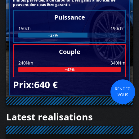
limités par le débit de carburant, les gains annoncés ne
peuvent donc pas être garantis
Puissance
150ch
190ch
+27%
Couple
240Nm
340Nm
+42%
Prix:640 €
RENDEZ-
VOUS
Latest realisations