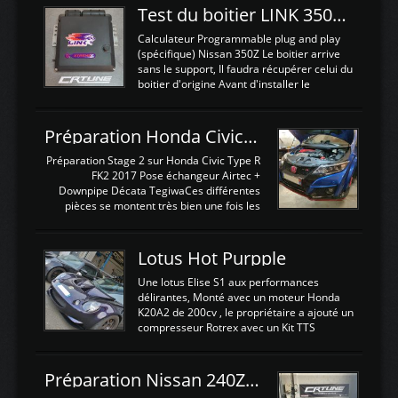
Test du boitier LINK 350Z Plugin ECU
Calculateur Programmable plug and play
(spécifique) Nissan 350Z Le boitier arrive
sans le support, Il faudra récupérer celui du
boitier d'origine Avant d'installer le
calculateur dans la voiture, nous allons
connecter le harness d'extension afin
d'envoyer l'information de la large bande
Préparation Honda Civic Type R FK2
dans le boitier. sydney sweeney deepfake
La sortie 0-5V de l'afr sera connectée sur
Préparation Stage 2 sur Honda Civic Type R
l'entrée AN Volt 8 et GndAN pour
FK2 2017 Pose échangeur Airtec +
Analogique, et Volt car l'information est une
Downpipe Décata TegiwaCes différentes
tension (Pas une résistance variable d'un
pièces se montent très bien une fois les
capteur de pression ou de température Il
passages de roues et l'imposant fond plat
est temps de brancher le ...
déposé. L'échangeur massif demande une
légere découpe du plastique inferieur,
Lotus Hot Purpple
negénant en rien la structure ou le
fonctionnement du fond plat. Une
Une lotus Elise S1 aux performances
reprogrammation Stage 2 est faite sur le
délirantes, Monté avec un moteur Honda
calculateur d'origine. Une alternative
K20A2 de 200cv , le propriétaire a ajouté un
économique au passage sur Hondata
compresseur Rotrex avec un Kit TTS
FlashproFK2 / Fk8. La Civic développe
performance . La puissance n'étant "que"
d'origine 310cv et 400Nn , Une fois
de 300cv, David a décidé de fiabiliser et
reprogrammé et les ...
d'augmenter la puissance de son moteur:
Préparation Nissan 240Z SR20DET
un watercooler a été ajouté. 300Cv sans