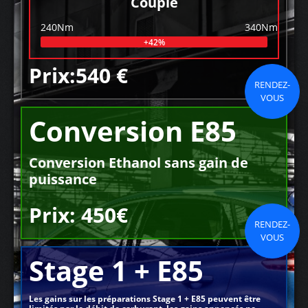
Couple
240Nm
340Nm
+42%
Prix:540 €
RENDEZ-
VOUS
Conversion E85
Conversion Ethanol sans gain de
puissance
Prix: 450€
RENDEZ-
VOUS
Stage 1 + E85
Les gains sur les préparations Stage 1 + E85 peuvent être