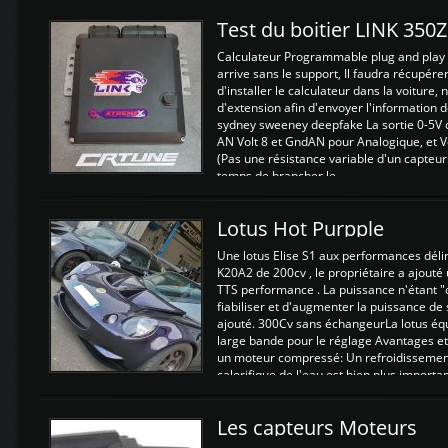
Test du boitier LINK 350
Calculateur Programmable plug and play (
arrive sans le support, Il faudra récupérer
d'installer le calculateur dans la voiture,
d'extension afin d'envoyer l'information d
sydney sweeney deepfake La sortie 0-5V d
AN Volt 8 et GndAN pour Analogique, et Vo
(Pas une résistance variable d'un capteur
temps de brancher le ...
Lotus Hot Purpple
Une lotus Elise S1 aux performances dél
K20A2 de 200cv , le propriétaire a ajouté
TTS performance . La puissance n'étant "
fiabiliser et d'augmenter la puissance de
ajouté. 300Cv sans échangeurLa lotus éq
large bande pour le réglage Avantages et
un moteur compressé: Un refroidissement 
calorifique de l'eau est bien plus importan
Les capteurs Moteurs