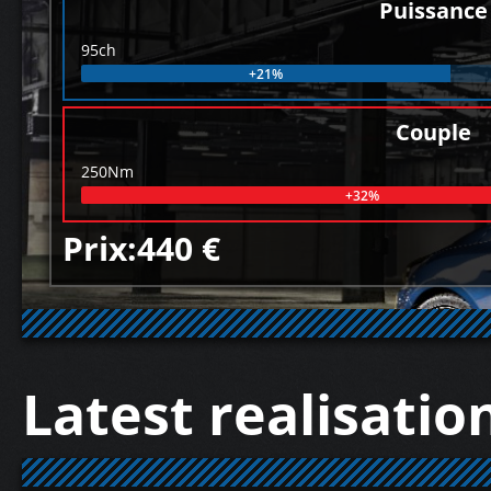
Puissance
95ch
+21%
Couple
250Nm
+32%
Prix:440 €
Latest realisatio