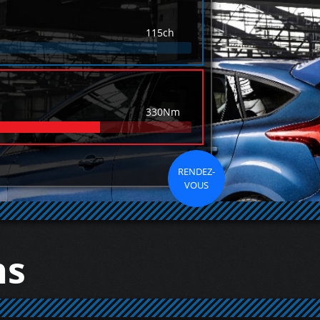
115ch
330Nm
RENDEZ-
VOUS
ns