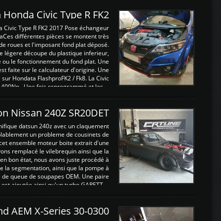
 Honda Civic Type R FK2
a Civic Type R FK2 2017 Pose échangeur
Ces différentes pièces se montent très
de roues et l'imposant fond plat déposé.
légere découpe du plastique inferieur,
e ou le fonctionnement du fond plat. Une
 faite sur le calculateur d'origine. Une
sur Hondata FlashproFK2 / Fk8. La Civic
 400Nn , Une fois reprogrammé et les ...
on Nissan 240Z SR20DET
nifique datsun 240z avec un claquement
blablement un probleme de cousinets de
cet ensemble moteur boite extrait d'une
ns remplacé le vilebrequin ainsi que la
t en bon état, nous avons juste procédé à
 la segmentation, ainsi que la pompe à
ints de queue de soupapes OEM. Une paire
est ajoutée ainsi qu'un turbo GARETT ...
and AEM X-Series 30-0300