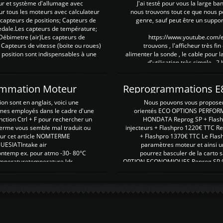
ur et système d'allumage avec
J'ai testé pour vous la large ba
our tous les moteurs avec calculateur
nous trouvons tout ce que nous p
es capteurs de positions; Capteurs de
genre, sauf peut être un suppor
pedale.Les capteurs de température;
Débimetre (air)Les capteurs de
https://www.youtube.com
 Capteurs de vitesse (boite ou roues)
trouvons , l'afficheur très fin
 position sont indispensables à une
alimenter la sonde , le cable pour l
d'utilisation très simple , 2
rammation Moteur
on sont en anglais, voici une
Nous pouvons vous proposer d
rmes employés dans le cadre d'une
orientés ECO OPTIONS PERFOR
nction Ctrl + F pour rechercher un
HONDATA Reprog SP + Flash
erme vous semble mal traduit ou
injecteurs + Flashpro 1220€ TTC R
r sur cet article NOMTERME
+ Flashpro 1370€ TTC Le Flas
SIATIntake air
paramètres moteur et ainsi u
ontemp ex. pour atmo -30- 80°C
pourrez basculer de la carto s
emperaturetemperature ldr
OPTION ECONOMIQUES Reprog SP 98 