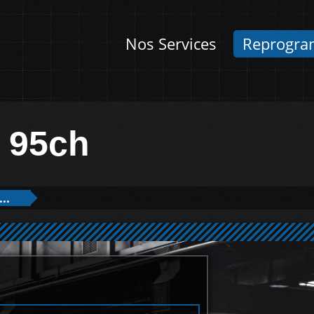
Nos Services
Reprogra
i 95ch
..