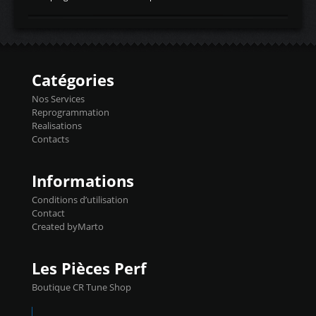
temperaturetemperature d'air
Reprog SP + Flashpro 1130€ TTC Reprog
d'admissiontemp ex. pour atmo -30- 80°C
E85 + Débridage injecteurs + Flashpro
moteurs suralsECT/CTSengine coolant
1220€ TTC Reprog E85 + SP98 + Débridage
temperaturetemperature ldr moteurtemp
Injecteurs + Flashpro 1370€ TTC Le
ex. a froid 80-100°C a ...
Flashpro permet un accès complet à tous
les paramètres moteur et ainsi une gestion
Catégories
précise et performante. Vous pourrez
basculer de la carto sans plomb à Ethanol à
Nos Services
l'aide du flashpro OPTION ECONOMIQUES
Reprogrammation
Reprog SP 98 sur le calculateur d'origine
Realisations
450€ TTC Un gain d'environ 10cv et 15nm
Contacts
...
Informations
Conditions d’utilisation
Contact
Created byMarto
Les Pièces Perf
Boutique CR Tune Shop