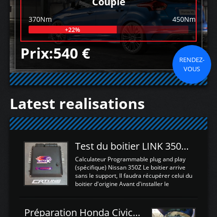
Couple
370Nm
450Nm
+22%
Prix:540 €
RENDEZ-
VOUS
Latest realisations
Test du boitier LINK 350Z Plugin ECU
Calculateur Programmable plug and play
(spécifique) Nissan 350Z Le boitier arrive
sans le support, Il faudra récupérer celui du
boitier d'origine Avant d'installer le
calculateur dans la voiture, nous allons
connecter le harness d'extension afin
d'envoyer l'information de la large bande
Préparation Honda Civic Type R FK2
dans le boitier. sydney sweeney deepfake