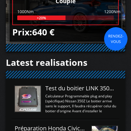
Couple
1000Nm
1200Nm
+20%
Prix:640 €
RENDEZ-
VOUS
Latest realisations
Test du boitier LINK 350Z Plugin ECU
Calculateur Programmable plug and play
(spécifique) Nissan 350Z Le boitier arrive
sans le support, Il faudra récupérer celui du
boitier d'origine Avant d'installer le
calculateur dans la voiture, nous allons
connecter le harness d'extension afin
d'envoyer l'information de la large bande
Préparation Honda Civic Type R FK2
dans le boitier. sydney sweeney deepfake