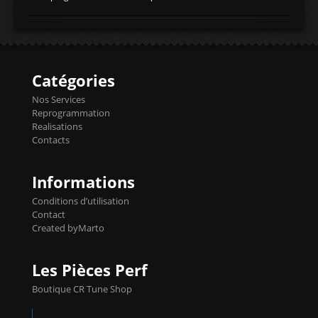
temperaturetemperature d'air
Reprog SP + Flashpro 1130€ TTC Reprog
d'admissiontemp ex. pour atmo -30- 80°C
E85 + Débridage injecteurs + Flashpro
moteurs suralsECT/CTSengine coolant
1220€ TTC Reprog E85 + SP98 + Débridage
temperaturetemperature ldr moteurtemp
Injecteurs + Flashpro 1370€ TTC Le
ex. a froid 80-100°C a ...
Flashpro permet un accès complet à tous
les paramètres moteur et ainsi une gestion
Catégories
précise et performante. Vous pourrez
basculer de la carto sans plomb à Ethanol à
Nos Services
l'aide du flashpro OPTION ECONOMIQUES
Reprogrammation
Reprog SP 98 sur le calculateur d'origine
Realisations
450€ TTC Un gain d'environ 10cv et 15nm
Contacts
...
Informations
Conditions d’utilisation
Contact
Created byMarto
Les Pièces Perf
Boutique CR Tune Shop