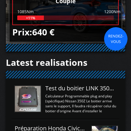
Couple
1085Nm
1200Nm
+11%
Prix:640 €
RENDEZ-
VOUS
Latest realisations
Test du boitier LINK 350Z Plugin ECU
Calculateur Programmable plug and play
(spécifique) Nissan 350Z Le boitier arrive
sans le support, Il faudra récupérer celui du
boitier d'origine Avant d'installer le
calculateur dans la voiture, nous allons
connecter le harness d'extension afin
d'envoyer l'information de la large bande
Préparation Honda Civic Type R FK2
dans le boitier. sydney sweeney deepfake