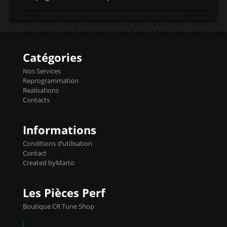
temperaturetemperature d'air
Reprog SP + Flashpro 1130€ TTC Reprog
d'admissiontemp ex. pour atmo -30- 80°C
E85 + Débridage injecteurs + Flashpro
moteurs suralsECT/CTSengine coolant
1220€ TTC Reprog E85 + SP98 + Débridage
temperaturetemperature ldr moteurtemp
Injecteurs + Flashpro 1370€ TTC Le
ex. a froid 80-100°C a ...
Flashpro permet un accès complet à tous
les paramètres moteur et ainsi une gestion
Catégories
précise et performante. Vous pourrez
basculer de la carto sans plomb à Ethanol à
Nos Services
l'aide du flashpro OPTION ECONOMIQUES
Reprogrammation
Reprog SP 98 sur le calculateur d'origine
Realisations
450€ TTC Un gain d'environ 10cv et 15nm
Contacts
...
Informations
Conditions d’utilisation
Contact
Created byMarto
Les Pièces Perf
Boutique CR Tune Shop