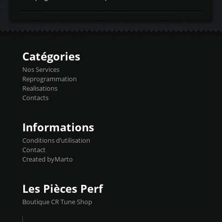
temperaturetemperature d'air
Reprog SP + Flashpro 1130€ TTC Reprog
d'admissiontemp ex. pour atmo -30- 80°C
E85 + Débridage injecteurs + Flashpro
moteurs suralsECT/CTSengine coolant
1220€ TTC Reprog E85 + SP98 + Débridage
temperaturetemperature ldr moteurtemp
Injecteurs + Flashpro 1370€ TTC Le
ex. a froid 80-100°C a ...
Flashpro permet un accès complet à tous
les paramètres moteur et ainsi une gestion
Catégories
précise et performante. Vous pourrez
basculer de la carto sans plomb à Ethanol à
Nos Services
l'aide du flashpro OPTION ECONOMIQUES
Reprogrammation
Reprog SP 98 sur le calculateur d'origine
Realisations
450€ TTC Un gain d'environ 10cv et 15nm
Contacts
...
Informations
Conditions d’utilisation
Contact
Created byMarto
Les Pièces Perf
Boutique CR Tune Shop