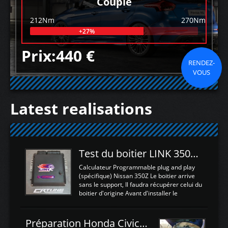
Couple
212Nm
270Nm
+27%
Prix:440 €
RENDEZ-
VOUS
Latest realisations
Test du boitier LINK 350Z Plugin ECU
Calculateur Programmable plug and play
(spécifique) Nissan 350Z Le boitier arrive
sans le support, Il faudra récupérer celui du
boitier d'origine Avant d'installer le
calculateur dans la voiture, nous allons
connecter le harness d'extension afin
d'envoyer l'information de la large bande
Préparation Honda Civic Type R FK2
dans le boitier. sydney sweeney deepfake