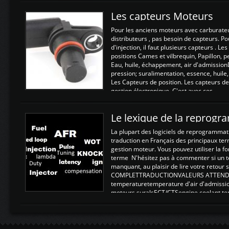
Les capteurs Moteurs
Pour les anciens moteurs avec carburate
distributeurs , pas besoin de capteurs. P
d'injection, il faut plusieurs capteurs . L
positions Cames et vilbrequin, Papillon, 
Eau, huile, échappement, air d'admission
pression; suralimentation, essence, huile,
Les Capteurs de position. Les capteurs de
gestion électronique. C'est avec ces ...
Le lexique de la reprog
La plupart des logiciels de reprogrammati
traduction en Français des principaux te
gestion moteur. Vous pouvez utiliser la fo
terme N'hésitez pas à commenter si un t
manquant, au plaisir de lire votre retou
COMPLETTRADUCTIONVALEURS ATTENDUE
temperaturetemperature d'air d'admissi
moteurs suralsECT/CTSengine coolant t
moteurtemp ex. a froid 80-100°C a ...