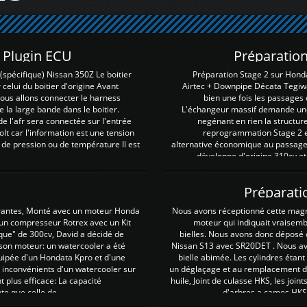
Z Plugin ECU
Préparation
spécifique) Nissan 350Z Le boitier
Préparation Stage 2 sur Hond
 celui du boitier d'origine Avant
Airtec + Downpipe Décata Tegiwa
 nous allons connecter le harness
bien une fois les passages 
e la large bande dans le boitier.
L'échangeur massif demande une 
e l'afr sera connectée sur l'entrée
negénant en rien la structur
lt car l'information est une tension
reprogrammation Stage 2 est
 de pression ou de température Il est
alternative économique au passage 
développe d'origine 310cv et
Préparati
irantes, Monté avec un moteur Honda
Nous avons réceptionné cette mag
 un compresseur Rotrex avec un Kit
moteur qui indiquait vraisem
que" de 300cv, David a décidé de
bielles. Nous avons donc déposé 
 son moteur: un watercooler a été
Nissan S13 avec SR20DET . Nous avo
uipée d'un Hondata Kpro et d'une
bielle abimée. Les cylindres étan
 inconvénients d'un watercooler sur
un déglaçage et au remplacement de
plus efficace: La capacité
huile, Joint de culasse HKS, les jo
te que celle de ...
d'arbres a cames HKS 