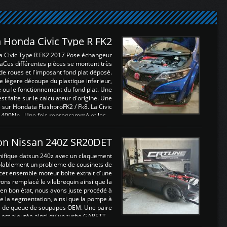
 Honda Civic Type R FK2
a Civic Type R FK2 2017 Pose échangeur
Ces différentes pièces se montent très
de roues et l'imposant fond plat déposé.
légere découpe du plastique inferieur,
e ou le fonctionnement du fond plat. Une
 faite sur le calculateur d'origine. Une
sur Hondata FlashproFK2 / Fk8. La Civic
 400Nn , Une fois reprogrammé et les ...
on Nissan 240Z SR20DET
nifique datsun 240z avec un claquement
blablement un probleme de cousinets de
cet ensemble moteur boite extrait d'une
ns remplacé le vilebrequin ainsi que la
t en bon état, nous avons juste procédé à
 la segmentation, ainsi que la pompe à
ints de queue de soupapes OEM. Une paire
est ajoutée ainsi qu'un turbo GARETT ...