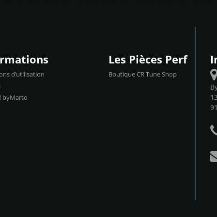
ormations
Les Pièces Perf
I
ons d’utilisation
Boutique CR Tune Shop
t
B
13
d byMarto
9