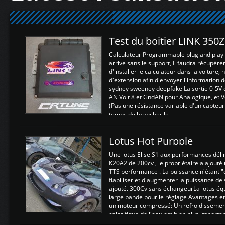
Test du boitier LINK 350
Calculateur Programmable plug and play (
arrive sans le support, Il faudra récupérer
d'installer le calculateur dans la voiture,
d'extension afin d'envoyer l'information d
sydney sweeney deepfake La sortie 0-5V d
AN Volt 8 et GndAN pour Analogique, et Vo
(Pas une résistance variable d'un capteur
temps de brancher le ...
Lotus Hot Purpple
Une lotus Elise S1 aux performances dél
K20A2 de 200cv , le propriétaire a ajouté
TTS performance . La puissance n'étant "
fiabiliser et d'augmenter la puissance de
ajouté. 300Cv sans échangeurLa lotus éq
large bande pour le réglage Avantages et
un moteur compressé: Un refroidissement 
calorifique de l'eau est bien plus importan