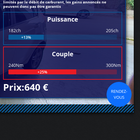
limités par le débit de carburant, les gains annoncés ne
peuvent donc pas être garantis
Puissance
182ch
205ch
+13%
Couple
240Nm
300Nm
+25%
Prix:640 €
RENDEZ-
VOUS