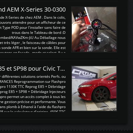
and AEM X-Series 30-0300
nde X-Series de chez AEM . Dans le colis,
ouvons attendre pour un afficheur de ce
t Type POD pour l'installer sans faire de
trous dans le Tableau de bord :D
/embed/KAVwZKm-JiU Au Déballage nous
 et très léger , le faisceau de câbles pour
a sonde AFR et bien sur la sonde. Elle est
 boutons en façade , mode et select. Il y a
différentes fonctions ...
Reprogrammations E85 et SP98 pour Civic Type R FN2
ifférentes solutions orientés Perfs. ou
MANCES Reprogrammation sur Flashpro
pro 1130€ TTC Reprog E85 + Débridage
eprog E85 + SP98 + Débridage Injecteurs
hpro permet un accès complet à tous les
ne gestion précise et performante. Vous
ans plomb à Ethanol à l'aide du flashpro
sur le calculateur d'origine 450€ TTC
Un gain d'environ 10cv et 15nm ...