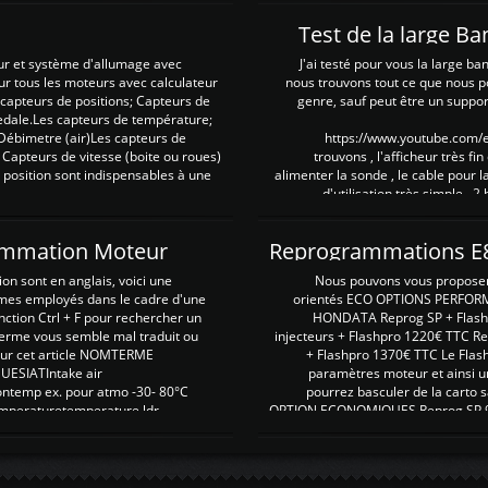
Test de la large B
ur et système d'allumage avec
J'ai testé pour vous la large ba
our tous les moteurs avec calculateur
nous trouvons tout ce que nous p
es capteurs de positions; Capteurs de
genre, sauf peut être un suppor
pedale.Les capteurs de température;
Débimetre (air)Les capteurs de
https://www.youtube.com
 Capteurs de vitesse (boite ou roues)
trouvons , l'afficheur très fin
 position sont indispensables à une
alimenter la sonde , le cable pour l
d'utilisation très simple , 2
rammation Moteur
on sont en anglais, voici une
Nous pouvons vous proposer d
rmes employés dans le cadre d'une
orientés ECO OPTIONS PERFOR
nction Ctrl + F pour rechercher un
HONDATA Reprog SP + Flash
erme vous semble mal traduit ou
injecteurs + Flashpro 1220€ TTC R
r sur cet article NOMTERME
+ Flashpro 1370€ TTC Le Flas
SIATIntake air
paramètres moteur et ainsi u
ontemp ex. pour atmo -30- 80°C
pourrez basculer de la carto s
emperaturetemperature ldr
OPTION ECONOMIQUES Reprog SP 98 