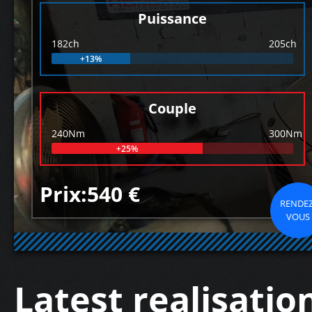
Puissance
182ch
205ch
+13%
Couple
240Nm
300Nm
+25%
Prix:540 €
RENDEZ
VOUS
Latest realisatio