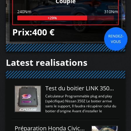
Couple
240Nm
310Nm
+29%
Prix:400 €
RENDEZ-
VOUS
Latest realisations
Test du boitier LINK 350Z Plugin ECU
Calculateur Programmable plug and play
(spécifique) Nissan 350Z Le boitier arrive
sans le support, Il faudra récupérer celui du
boitier d'origine Avant d'installer le
calculateur dans la voiture, nous allons
connecter le harness d'extension afin
d'envoyer l'information de la large bande
Préparation Honda Civic Type R FK2
dans le boitier. sydney sweeney deepfake