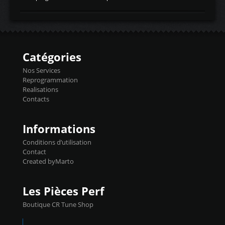
temperaturetemperature d'air
Reprog SP + Flashpro 1130€ TTC Reprog
d'admissiontemp ex. pour atmo -30- 80°C
E85 + Débridage injecteurs + Flashpro
moteurs suralsECT/CTSengine coolant
1220€ TTC Reprog E85 + SP98 + Débridage
temperaturetemperature ldr moteurtemp
Injecteurs + Flashpro 1370€ TTC Le
ex. a froid 80-100°C a ...
Flashpro permet un accès complet à tous
les paramètres moteur et ainsi une gestion
Catégories
précise et performante. Vous pourrez
basculer de la carto sans plomb à Ethanol à
Nos Services
l'aide du flashpro OPTION ECONOMIQUES
Reprogrammation
Reprog SP 98 sur le calculateur d'origine
Realisations
450€ TTC Un gain d'environ 10cv et 15nm
Contacts
...
Informations
Conditions d’utilisation
Contact
Created byMarto
Les Pièces Perf
Boutique CR Tune Shop