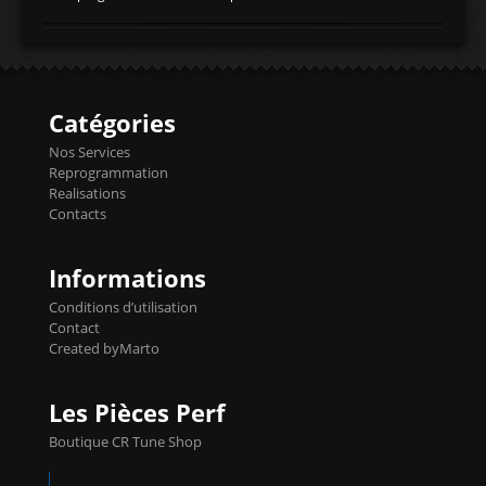
temperaturetemperature d'air
Reprog SP + Flashpro 1130€ TTC Reprog
d'admissiontemp ex. pour atmo -30- 80°C
E85 + Débridage injecteurs + Flashpro
moteurs suralsECT/CTSengine coolant
1220€ TTC Reprog E85 + SP98 + Débridage
temperaturetemperature ldr moteurtemp
Injecteurs + Flashpro 1370€ TTC Le
ex. a froid 80-100°C a ...
Flashpro permet un accès complet à tous
les paramètres moteur et ainsi une gestion
Catégories
précise et performante. Vous pourrez
basculer de la carto sans plomb à Ethanol à
Nos Services
l'aide du flashpro OPTION ECONOMIQUES
Reprogrammation
Reprog SP 98 sur le calculateur d'origine
Realisations
450€ TTC Un gain d'environ 10cv et 15nm
Contacts
...
Informations
Conditions d’utilisation
Contact
Created byMarto
Les Pièces Perf
Boutique CR Tune Shop