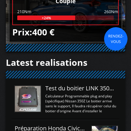
Couple
210Nm
260Nm
+24%
Prix:400 €
RENDEZ-
VOUS
Latest realisations
Test du boitier LINK 350Z Plugin ECU
Calculateur Programmable plug and play
(spécifique) Nissan 350Z Le boitier arrive
sans le support, Il faudra récupérer celui du
boitier d'origine Avant d'installer le
calculateur dans la voiture, nous allons
connecter le harness d'extension afin
d'envoyer l'information de la large bande
Préparation Honda Civic Type R FK2
dans le boitier. sydney sweeney deepfake