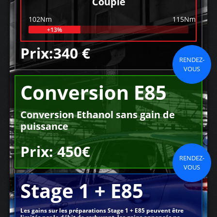
Couple
102Nm
115Nm
+13%
Prix:340 €
RENDEZ-
VOUS
Conversion E85
Conversion Ethanol sans gain de
puissance
Prix: 450€
RENDEZ-
VOUS
Stage 1 + E85
Les gains sur les préparations Stage 1 + E85 peuvent être