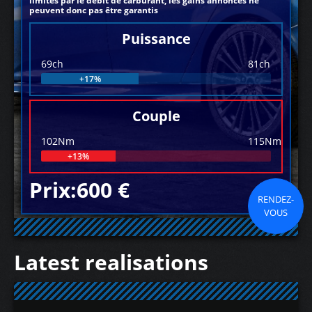
limités par le débit de carburant, les gains annoncés ne
peuvent donc pas être garantis
Puissance
69ch
81ch
+17%
Couple
102Nm
115Nm
+13%
Prix:600 €
RENDEZ-
VOUS
Latest realisations