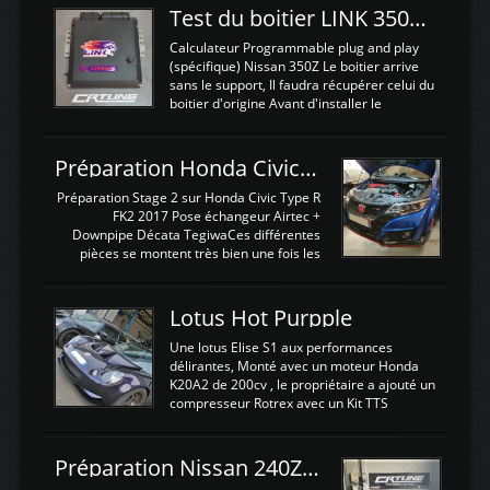
Test du boitier LINK 350Z Plugin ECU
Calculateur Programmable plug and play
(spécifique) Nissan 350Z Le boitier arrive
sans le support, Il faudra récupérer celui du
boitier d'origine Avant d'installer le
calculateur dans la voiture, nous allons
connecter le harness d'extension afin
d'envoyer l'information de la large bande
Préparation Honda Civic Type R FK2
dans le boitier. sydney sweeney deepfake
La sortie 0-5V de l'afr sera connectée sur
Préparation Stage 2 sur Honda Civic Type R
l'entrée AN Volt 8 et GndAN pour
FK2 2017 Pose échangeur Airtec +
Analogique, et Volt car l'information est une
Downpipe Décata TegiwaCes différentes
tension (Pas une résistance variable d'un
pièces se montent très bien une fois les
capteur de pression ou de température Il
passages de roues et l'imposant fond plat
est temps de brancher le ...
déposé. L'échangeur massif demande une
légere découpe du plastique inferieur,
Lotus Hot Purpple
negénant en rien la structure ou le
fonctionnement du fond plat. Une
Une lotus Elise S1 aux performances
reprogrammation Stage 2 est faite sur le
délirantes, Monté avec un moteur Honda
calculateur d'origine. Une alternative
K20A2 de 200cv , le propriétaire a ajouté un
économique au passage sur Hondata
compresseur Rotrex avec un Kit TTS
FlashproFK2 / Fk8. La Civic développe
performance . La puissance n'étant "que"
d'origine 310cv et 400Nn , Une fois
de 300cv, David a décidé de fiabiliser et
reprogrammé et les ...
d'augmenter la puissance de son moteur:
Préparation Nissan 240Z SR20DET
un watercooler a été ajouté. 300Cv sans