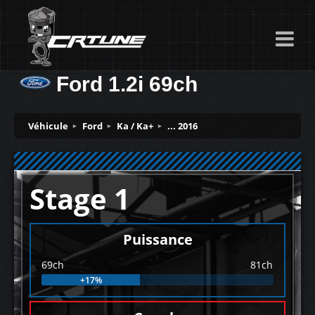
Ford 1.2i 69ch
Véhicule
Ford
Ka / Ka+
... 2016
Stage 1
Puissance
69ch
81ch
+17%