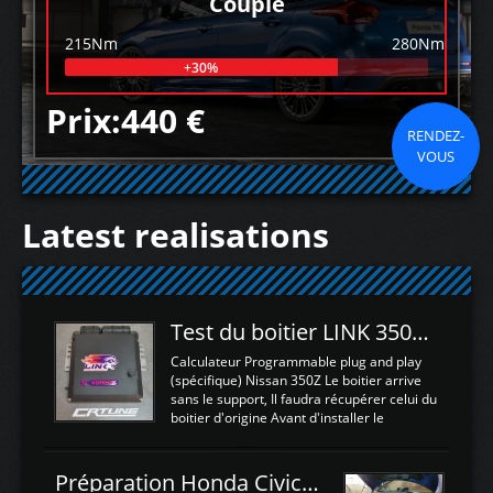
Couple
215Nm
280Nm
+30%
Prix:440 €
RENDEZ-
VOUS
Latest realisations
Test du boitier LINK 350Z Plugin ECU
Calculateur Programmable plug and play
(spécifique) Nissan 350Z Le boitier arrive
sans le support, Il faudra récupérer celui du
boitier d'origine Avant d'installer le
calculateur dans la voiture, nous allons
connecter le harness d'extension afin
d'envoyer l'information de la large bande
Préparation Honda Civic Type R FK2
dans le boitier. sydney sweeney deepfake