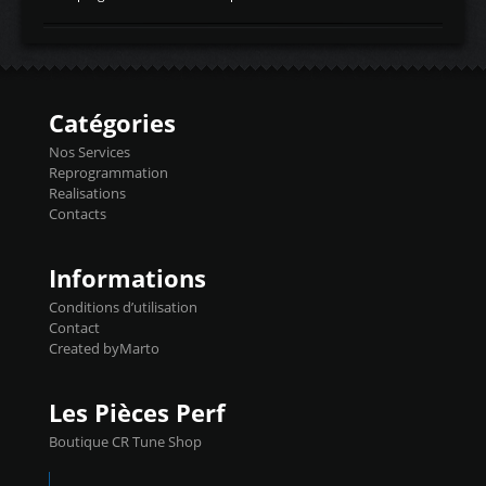
temperaturetemperature d'air
Reprog SP + Flashpro 1130€ TTC Reprog
d'admissiontemp ex. pour atmo -30- 80°C
E85 + Débridage injecteurs + Flashpro
moteurs suralsECT/CTSengine coolant
1220€ TTC Reprog E85 + SP98 + Débridage
temperaturetemperature ldr moteurtemp
Injecteurs + Flashpro 1370€ TTC Le
ex. a froid 80-100°C a ...
Flashpro permet un accès complet à tous
les paramètres moteur et ainsi une gestion
Catégories
précise et performante. Vous pourrez
basculer de la carto sans plomb à Ethanol à
Nos Services
l'aide du flashpro OPTION ECONOMIQUES
Reprogrammation
Reprog SP 98 sur le calculateur d'origine
Realisations
450€ TTC Un gain d'environ 10cv et 15nm
Contacts
...
Informations
Conditions d’utilisation
Contact
Created byMarto
Les Pièces Perf
Boutique CR Tune Shop