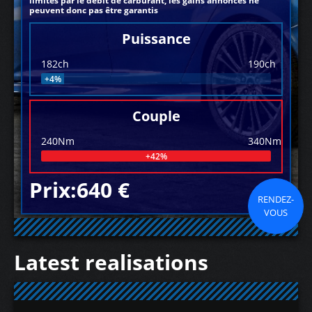
limités par le débit de carburant, les gains annoncés ne
peuvent donc pas être garantis
Puissance
182ch
190ch
+4%
Couple
240Nm
340Nm
+42%
Prix:640 €
RENDEZ-
VOUS
Latest realisations