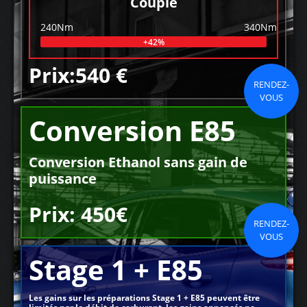
Couple
240Nm
340Nm
+42%
Prix:540 €
RENDEZ-
VOUS
Conversion E85
Conversion Ethanol sans gain de
puissance
Prix: 450€
RENDEZ-
VOUS
Stage 1 + E85
Les gains sur les préparations Stage 1 + E85 peuvent être