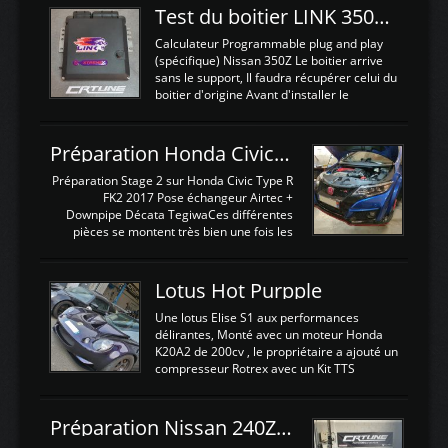
Test du boitier LINK 350Z Plugin ECU
Calculateur Programmable plug and play
(spécifique) Nissan 350Z Le boitier arrive
sans le support, Il faudra récupérer celui du
boitier d'origine Avant d'installer le
calculateur dans la voiture, nous allons
connecter le harness d'extension afin
d'envoyer l'information de la large bande
Préparation Honda Civic Type R FK2
dans le boitier. sydney sweeney deepfake
La sortie 0-5V de l'afr sera connectée sur
Préparation Stage 2 sur Honda Civic Type R
l'entrée AN Volt 8 et GndAN pour
FK2 2017 Pose échangeur Airtec +
Analogique, et Volt car l'information est une
Downpipe Décata TegiwaCes différentes
tension (Pas une résistance variable d'un
pièces se montent très bien une fois les
capteur de pression ou de température Il
passages de roues et l'imposant fond plat
est temps de brancher le ...
déposé. L'échangeur massif demande une
légere découpe du plastique inferieur,
Lotus Hot Purpple
negénant en rien la structure ou le
fonctionnement du fond plat. Une
Une lotus Elise S1 aux performances
reprogrammation Stage 2 est faite sur le
délirantes, Monté avec un moteur Honda
calculateur d'origine. Une alternative
K20A2 de 200cv , le propriétaire a ajouté un
économique au passage sur Hondata
compresseur Rotrex avec un Kit TTS
FlashproFK2 / Fk8. La Civic développe
performance . La puissance n'étant "que"
d'origine 310cv et 400Nn , Une fois
de 300cv, David a décidé de fiabiliser et
reprogrammé et les ...
d'augmenter la puissance de son moteur:
Préparation Nissan 240Z SR20DET
un watercooler a été ajouté. 300Cv sans