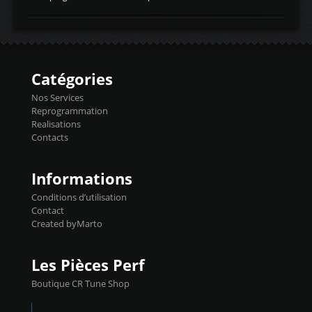
temperaturetemperature d'air
Reprog SP + Flashpro 1130€ TTC Reprog
d'admissiontemp ex. pour atmo -30- 80°C
E85 + Débridage injecteurs + Flashpro
moteurs suralsECT/CTSengine coolant
1220€ TTC Reprog E85 + SP98 + Débridage
temperaturetemperature ldr moteurtemp
Injecteurs + Flashpro 1370€ TTC Le
ex. a froid 80-100°C a ...
Flashpro permet un accès complet à tous
les paramètres moteur et ainsi une gestion
Catégories
précise et performante. Vous pourrez
basculer de la carto sans plomb à Ethanol à
Nos Services
l'aide du flashpro OPTION ECONOMIQUES
Reprogrammation
Reprog SP 98 sur le calculateur d'origine
Realisations
450€ TTC Un gain d'environ 10cv et 15nm
Contacts
...
Informations
Conditions d’utilisation
Contact
Created byMarto
Les Pièces Perf
Boutique CR Tune Shop