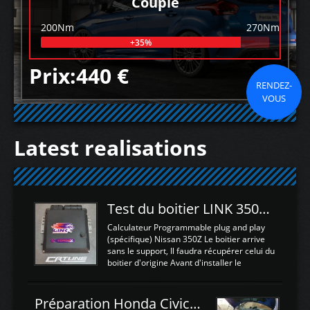
Couple
200Nm
270Nm
+35%
Prix:440 €
RENDEZ-
VOUS
Latest realisations
Test du boitier LINK 350Z Plugin ECU
Calculateur Programmable plug and play
(spécifique) Nissan 350Z Le boitier arrive
sans le support, Il faudra récupérer celui du
boitier d'origine Avant d'installer le
calculateur dans la voiture, nous allons
connecter le harness d'extension afin
d'envoyer l'information de la large bande
Préparation Honda Civic Type R FK2
dans le boitier. sydney sweeney deepfake