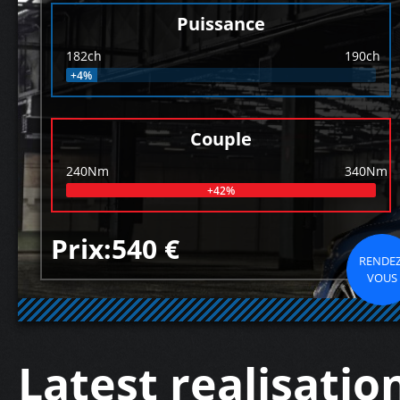
Puissance
182ch
190ch
+4%
Couple
240Nm
340Nm
+42%
Prix:540 €
RENDEZ
VOUS
Latest realisatio