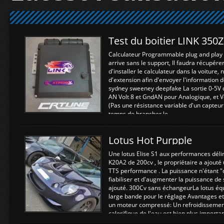
Test du boitier LINK 350
Calculateur Programmable plug and play (
arrive sans le support, Il faudra récupérer
d'installer le calculateur dans la voiture,
d'extension afin d'envoyer l'information d
sydney sweeney deepfake La sortie 0-5V d
AN Volt 8 et GndAN pour Analogique, et Vo
(Pas une résistance variable d'un capteur
temps de brancher le ...
Lotus Hot Purpple
Une lotus Elise S1 aux performances dél
K20A2 de 200cv , le propriétaire a ajouté
TTS performance . La puissance n'étant "
fiabiliser et d'augmenter la puissance de
ajouté. 300Cv sans échangeurLa lotus éq
large bande pour le réglage Avantages et
un moteur compressé: Un refroidissement 
calorifique de l'eau est bien plus importan