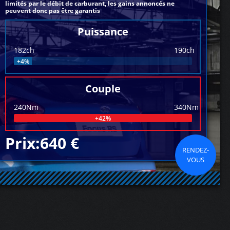
limités par le débit de carburant, les gains annoncés ne
peuvent donc pas être garantis
Puissance
182ch
190ch
+4%
Couple
240Nm
340Nm
+42%
Prix:640 €
RENDEZ-
VOUS