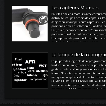
Les capteurs Moteurs
Pour les anciens moteurs avec carburate
distributeurs , pas besoin de capteurs. P
d'injection, il faut plusieurs capteurs . L
positions Cames et vilbrequin, Papillon, 
Eau, huile, échappement, air d'admission
pression; suralimentation, essence, huile,
Les Capteurs de position. Les capteurs de
gestion électronique. C'est avec ces ...
Le lexique de la reprog
La plupart des logiciels de reprogrammati
traduction en Français des principaux te
gestion moteur. Vous pouvez utiliser la fo
terme N'hésitez pas à commenter si un t
manquant, au plaisir de lire votre retou
COMPLETTRADUCTIONVALEURS ATTENDUE
temperaturetemperature d'air d'admissi
moteurs suralsECT/CTSengine coolant t
moteurtemp ex. a froid 80-100°C a ...