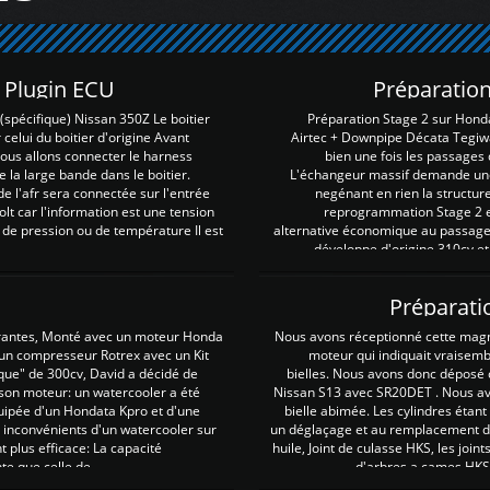
Z Plugin ECU
Préparation
spécifique) Nissan 350Z Le boitier
Préparation Stage 2 sur Hond
 celui du boitier d'origine Avant
Airtec + Downpipe Décata Tegiwa
 nous allons connecter le harness
bien une fois les passages 
e la large bande dans le boitier.
L'échangeur massif demande une 
e l'afr sera connectée sur l'entrée
negénant en rien la structur
lt car l'information est une tension
reprogrammation Stage 2 est
 de pression ou de température Il est
alternative économique au passage 
développe d'origine 310cv et
Préparati
irantes, Monté avec un moteur Honda
Nous avons réceptionné cette mag
 un compresseur Rotrex avec un Kit
moteur qui indiquait vraisem
que" de 300cv, David a décidé de
bielles. Nous avons donc déposé 
 son moteur: un watercooler a été
Nissan S13 avec SR20DET . Nous avo
uipée d'un Hondata Kpro et d'une
bielle abimée. Les cylindres étan
 inconvénients d'un watercooler sur
un déglaçage et au remplacement de
plus efficace: La capacité
huile, Joint de culasse HKS, les jo
te que celle de ...
d'arbres a cames HKS 