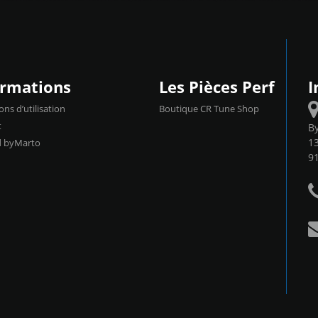
ormations
Les Pièces Perf
I
ons d’utilisation
Boutique CR Tune Shop
t
B
13
d byMarto
9