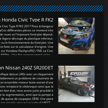
 Honda Civic Type R FK2
a Civic Type R FK2 2017 Pose échangeur
Ces différentes pièces se montent très
de roues et l'imposant fond plat déposé.
légere découpe du plastique inferieur,
e ou le fonctionnement du fond plat. Une
 faite sur le calculateur d'origine. Une
sur Hondata FlashproFK2 / Fk8. La Civic
 400Nn , Une fois reprogrammé et les ...
on Nissan 240Z SR20DET
nifique datsun 240z avec un claquement
blablement un probleme de cousinets de
cet ensemble moteur boite extrait d'une
ns remplacé le vilebrequin ainsi que la
t en bon état, nous avons juste procédé à
 la segmentation, ainsi que la pompe à
ints de queue de soupapes OEM. Une paire
est ajoutée ainsi qu'un turbo GARETT ...