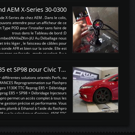
and AEM X-Series 30-0300
nde X-Series de chez AEM . Dans le colis,
ouvons attendre pour un afficheur de ce
t Type POD pour l'installer sans faire de
trous dans le Tableau de bord :D
/embed/KAVwZKm-JiU Au Déballage nous
 et très léger , le faisceau de câbles pour
a sonde AFR et bien sur la sonde. Elle est
 boutons en façade , mode et select. Il y a
différentes fonctions ...
Reprogrammations E85 et SP98 pour Civic Type R FN2
ifférentes solutions orientés Perfs. ou
MANCES Reprogrammation sur Flashpro
pro 1130€ TTC Reprog E85 + Débridage
eprog E85 + SP98 + Débridage Injecteurs
hpro permet un accès complet à tous les
ne gestion précise et performante. Vous
ans plomb à Ethanol à l'aide du flashpro
sur le calculateur d'origine 450€ TTC
Un gain d'environ 10cv et 15nm ...