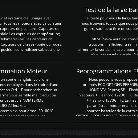
Test de la large B
ur et système d'allumage avec
J'ai testé pour vous la large ba
our tous les moteurs avec calculateur
nous trouvons tout ce que nous p
es capteurs de positions; Capteurs de
genre, sauf peut être un suppor
pedale.Les capteurs de température;
Débimetre (air)Les capteurs de
https://www.youtube.com
 Capteurs de vitesse (boite ou roues)
trouvons , l'afficheur très fin
 position sont indispensables à une
alimenter la sonde , le cable pour l
d'utilisation très simple , 2
rammation Moteur
on sont en anglais, voici une
Nous pouvons vous proposer d
rmes employés dans le cadre d'une
orientés ECO OPTIONS PERFOR
nction Ctrl + F pour rechercher un
HONDATA Reprog SP + Flash
erme vous semble mal traduit ou
injecteurs + Flashpro 1220€ TTC R
r sur cet article NOMTERME
+ Flashpro 1370€ TTC Le Flas
SIATIntake air
paramètres moteur et ainsi u
ontemp ex. pour atmo -30- 80°C
pourrez basculer de la carto s
emperaturetemperature ldr
OPTION ECONOMIQUES Reprog SP 98 