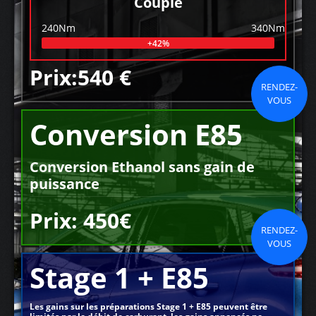
Couple
240Nm
340Nm
+42%
Prix:540 €
RENDEZ-
VOUS
Conversion E85
Conversion Ethanol sans gain de
puissance
Prix: 450€
RENDEZ-
VOUS
Stage 1 + E85
Les gains sur les préparations Stage 1 + E85 peuvent être