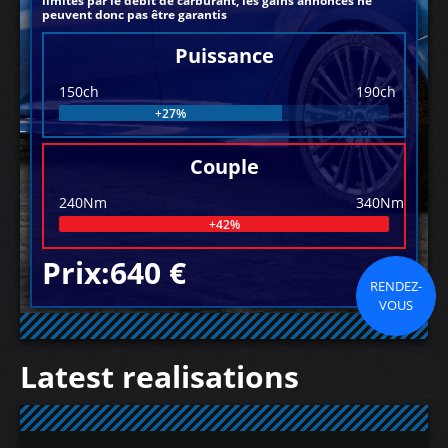
limités par le débit de carburant, les gains annoncés ne
peuvent donc pas être garantis
Puissance
150ch
190ch
+27%
Couple
240Nm
340Nm
+42%
Prix:640 €
RENDEZ-
VOUS
Latest realisations