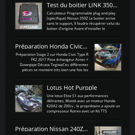
Test du boitier LINK 350Z Plugin ECU
Calculateur Programmable plug and play
(spécifique) Nissan 350Z Le boitier arrive
sans le support, Il faudra récupérer celui du
boitier d'origine Avant d'installer le
calculateur dans la voiture, nous allons
connecter le harness d'extension afin
d'envoyer l'information de la large bande
Préparation Honda Civic Type R FK2
dans le boitier. sydney sweeney deepfake
La sortie 0-5V de l'afr sera connectée sur
Préparation Stage 2 sur Honda Civic Type R
l'entrée AN Volt 8 et GndAN pour
FK2 2017 Pose échangeur Airtec +
Analogique, et Volt car l'information est une
Downpipe Décata TegiwaCes différentes
tension (Pas une résistance variable d'un
pièces se montent très bien une fois les
capteur de pression ou de température Il
passages de roues et l'imposant fond plat
est temps de brancher le ...
déposé. L'échangeur massif demande une
légere découpe du plastique inferieur,
Lotus Hot Purpple
negénant en rien la structure ou le
fonctionnement du fond plat. Une
Une lotus Elise S1 aux performances
reprogrammation Stage 2 est faite sur le
délirantes, Monté avec un moteur Honda
calculateur d'origine. Une alternative
K20A2 de 200cv , le propriétaire a ajouté un
économique au passage sur Hondata
compresseur Rotrex avec un Kit TTS
FlashproFK2 / Fk8. La Civic développe
performance . La puissance n'étant "que"
d'origine 310cv et 400Nn , Une fois
de 300cv, David a décidé de fiabiliser et
reprogrammé et les ...
d'augmenter la puissance de son moteur:
Préparation Nissan 240Z SR20DET
un watercooler a été ajouté. 300Cv sans