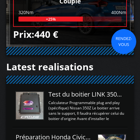
Couple
320Nm
400Nm
+25%
Prix:440 €
RENDEZ-
VOUS
Latest realisations
Test du boitier LINK 350Z Plugin ECU
Calculateur Programmable plug and play
(spécifique) Nissan 350Z Le boitier arrive
sans le support, Il faudra récupérer celui du
boitier d'origine Avant d'installer le
calculateur dans la voiture, nous allons
connecter le harness d'extension afin
d'envoyer l'information de la large bande
Préparation Honda Civic Type R FK2
dans le boitier. sydney sweeney deepfake