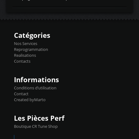
temperaturetemperature d'air
Reprog SP + Flashpro 1130€ TTC Reprog
d'admissiontemp ex. pour atmo -30- 80°C
E85 + Débridage injecteurs + Flashpro
moteurs suralsECT/CTSengine coolant
1220€ TTC Reprog E85 + SP98 + Débridage
temperaturetemperature ldr moteurtemp
Injecteurs + Flashpro 1370€ TTC Le
ex. a froid 80-100°C a ...
Flashpro permet un accès complet à tous
les paramètres moteur et ainsi une gestion
Catégories
précise et performante. Vous pourrez
basculer de la carto sans plomb à Ethanol à
Nos Services
l'aide du flashpro OPTION ECONOMIQUES
Reprogrammation
Reprog SP 98 sur le calculateur d'origine
Realisations
450€ TTC Un gain d'environ 10cv et 15nm
Contacts
...
Informations
Conditions d’utilisation
Contact
Created byMarto
Les Pièces Perf
Boutique CR Tune Shop