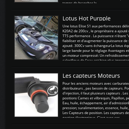
temps de brancher le ...
Lotus Hot Purpple
Une lotus Elise S1 aux performances dél
K20A2 de 200cv , le propriétaire a ajouté
TTS performance . La puissance n'étant "
fiabiliser et d'augmenter la puissance de
ajouté. 300Cv sans échangeurLa lotus éq
large bande pour le réglage Avantages et
un moteur compressé: Un refroidissement 
calorifique de l'eau est bien plus importan
Les capteurs Moteurs
Pour les anciens moteurs avec carburate
distributeurs , pas besoin de capteurs. P
d'injection, il faut plusieurs capteurs . L
positions Cames et vilbrequin, Papillon, 
Eau, huile, échappement, air d'admission
pression; suralimentation, essence, huile,
Les Capteurs de position. Les capteurs de
gestion électronique. C'est avec ces ...