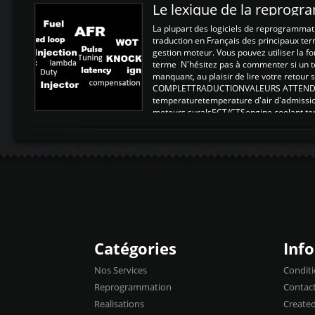
Le lexique de la reprog
La plupart des logiciels de reprogrammati
traduction en Français des principaux te
gestion moteur. Vous pouvez utiliser la fo
terme N'hésitez pas à commenter si un t
manquant, au plaisir de lire votre retou
COMPLETTRADUCTIONVALEURS ATTENDUE
temperaturetemperature d'air d'admissi
moteurs suralsECT/CTSengine coolant t
moteurtemp ex. a froid 80-100°C a ...
Catégories
Inf
Nos Services
Conditi
Reprogrammation
Contac
Realisations
Create