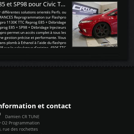
Reprogrammations E85 et SP98 pour Civic Type R FN2
ifférentes solutions orientés Perfs. ou
MANCES Reprogrammation sur Flashpro
pro 1130€ TTC Reprog E85 + Débridage
eprog E85 + SP98 + Débridage Injecteurs
hpro permet un accès complet à tous les
ne gestion précise et performante. Vous
ans plomb à Ethanol à l'aide du flashpro
sur le calculateur d'origine 450€ TTC
Un gain d'environ 10cv et 15nm ...
nformation et contact
Damien CR TUNE
y O2 Programmation
, rue des rochettes