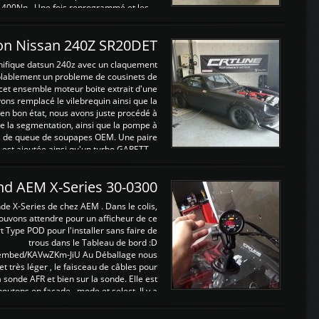
 400Nn , Une fois reprogrammé et les ...
on Nissan 240Z SR20DET
nifique datsun 240z avec un claquement
blablement un probleme de cousinets de
cet ensemble moteur boite extrait d'une
ns remplacé le vilebrequin ainsi que la
t en bon état, nous avons juste procédé à
 la segmentation, ainsi que la pompe à
ints de queue de soupapes OEM. Une paire
est ajoutée ainsi qu'un turbo GARETT ...
and AEM X-Series 30-0300
nde X-Series de chez AEM . Dans le colis,
ouvons attendre pour un afficheur de ce
t Type POD pour l'installer sans faire de
trous dans le Tableau de bord :D
/embed/KAVwZKm-JiU Au Déballage nous
 et très léger , le faisceau de câbles pour
a sonde AFR et bien sur la sonde. Elle est
 boutons en façade , mode et select. Il y a
différentes fonctions ...