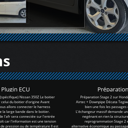
ns
Z Plugin ECU
Préparation
spécifique) Nissan 350Z Le boitier
Préparation Stage 2 sur Hond
 celui du boitier d'origine Avant
Airtec + Downpipe Décata Tegiwa
 nous allons connecter le harness
bien une fois les passages 
e la large bande dans le boitier.
L'échangeur massif demande une 
e l'afr sera connectée sur l'entrée
negénant en rien la structur
lt car l'information est une tension
reprogrammation Stage 2 est
 de pression ou de température Il est
alternative économique au passage 