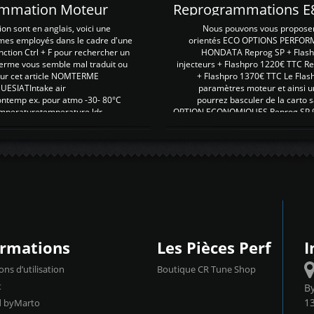
rammation Moteur
on sont en anglais, voici une
Nous pouvons vous proposer d
rmes employés dans le cadre d'une
orientés ECO OPTIONS PERFOR
nction Ctrl + F pour rechercher un
HONDATA Reprog SP + Flash
erme vous semble mal traduit ou
injecteurs + Flashpro 1220€ TTC R
r sur cet article NOMTERME
+ Flashpro 1370€ TTC Le Flas
SIATIntake air
paramètres moteur et ainsi u
ontemp ex. pour atmo -30- 80°C
pourrez basculer de la carto s
emperaturetemperature ldr
OPTION ECONOMIQUES Reprog SP 98 
ormations
Les Pièces Perf
I
ons d’utilisation
Boutique CR Tune Shop
t
B
13
d byMarto