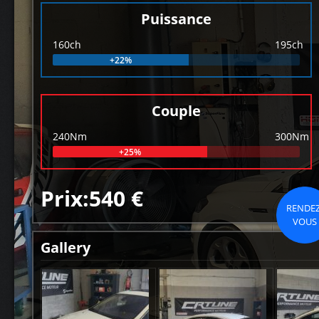
Puissance
160ch
195ch
+22%
Couple
240Nm
300Nm
+25%
Prix:540 €
RENDEZ
VOUS
Gallery