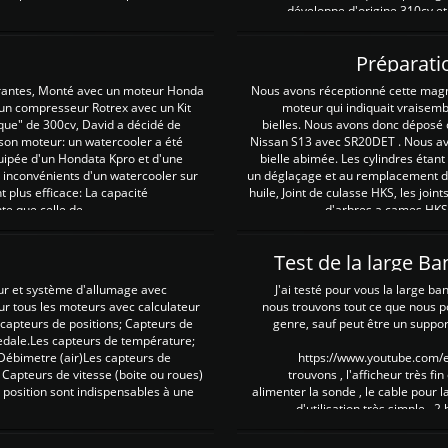
développe d'origine 310cv et
Préparati
irantes, Monté avec un moteur Honda
Nous avons réceptionné cette mag
 un compresseur Rotrex avec un Kit
moteur qui indiquait vraisem
que" de 300cv, David a décidé de
bielles. Nous avons donc déposé 
 son moteur: un watercooler a été
Nissan S13 avec SR20DET . Nous avo
uipée d'un Hondata Kpro et d'une
bielle abimée. Les cylindres étan
 inconvénients d'un watercooler sur
un déglaçage et au remplacement de
plus efficace: La capacité
huile, Joint de culasse HKS, les jo
te que celle de ...
d'arbres a cames HKS 
Test de la large B
ur et système d'allumage avec
J'ai testé pour vous la large ba
our tous les moteurs avec calculateur
nous trouvons tout ce que nous p
es capteurs de positions; Capteurs de
genre, sauf peut être un suppor
pedale.Les capteurs de température;
Débimetre (air)Les capteurs de
https://www.youtube.com
 Capteurs de vitesse (boite ou roues)
trouvons , l'afficheur très fin
 position sont indispensables à une
alimenter la sonde , le cable pour l
d'utilisation très simple , 2