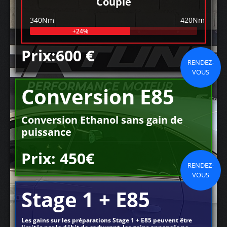
Couple
340Nm
420Nm
+24%
Prix:600 €
RENDEZ-
VOUS
Conversion E85
Conversion Ethanol sans gain de
puissance
Prix: 450€
RENDEZ-
VOUS
Stage 1 + E85
Les gains sur les préparations Stage 1 + E85 peuvent être