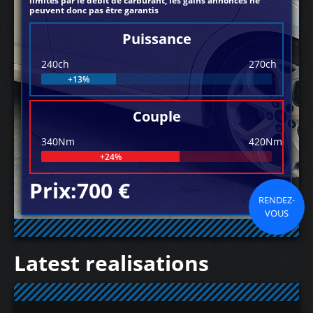
limités par le débit de carburant, les gains annoncés ne
peuvent donc pas être garantis
Puissance
240ch
270ch
+13%
Couple
340Nm
420Nm
+24%
Prix:700 €
RENDEZ-
VOUS
Latest realisations