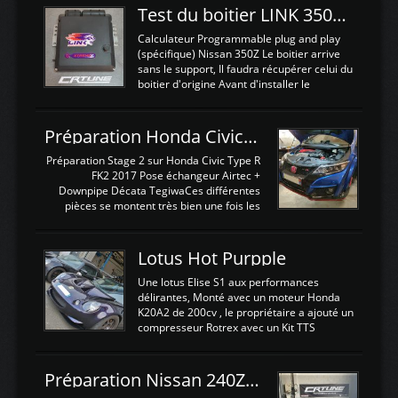
Test du boitier LINK 350Z Plugin ECU
Calculateur Programmable plug and play
(spécifique) Nissan 350Z Le boitier arrive
sans le support, Il faudra récupérer celui du
boitier d'origine Avant d'installer le
calculateur dans la voiture, nous allons
connecter le harness d'extension afin
d'envoyer l'information de la large bande
Préparation Honda Civic Type R FK2
dans le boitier. sydney sweeney deepfake
La sortie 0-5V de l'afr sera connectée sur
Préparation Stage 2 sur Honda Civic Type R
l'entrée AN Volt 8 et GndAN pour
FK2 2017 Pose échangeur Airtec +
Analogique, et Volt car l'information est une
Downpipe Décata TegiwaCes différentes
tension (Pas une résistance variable d'un
pièces se montent très bien une fois les
capteur de pression ou de température Il
passages de roues et l'imposant fond plat
est temps de brancher le ...
déposé. L'échangeur massif demande une
légere découpe du plastique inferieur,
Lotus Hot Purpple
negénant en rien la structure ou le
fonctionnement du fond plat. Une
Une lotus Elise S1 aux performances
reprogrammation Stage 2 est faite sur le
délirantes, Monté avec un moteur Honda
calculateur d'origine. Une alternative
K20A2 de 200cv , le propriétaire a ajouté un
économique au passage sur Hondata
compresseur Rotrex avec un Kit TTS
FlashproFK2 / Fk8. La Civic développe
performance . La puissance n'étant "que"
d'origine 310cv et 400Nn , Une fois
de 300cv, David a décidé de fiabiliser et
reprogrammé et les ...
d'augmenter la puissance de son moteur:
Préparation Nissan 240Z SR20DET
un watercooler a été ajouté. 300Cv sans