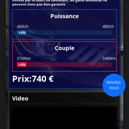
limités par le débit de carburant, les gains annoncés ne
peuvent donc pas être garantis
Puissance
460ch
480ch
+4%
Couple
570Nm
590Nm
+4%
Prix:740 €
RENDEZ-
VOUS
Video