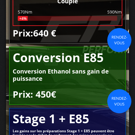
Couple
570Nm
590Nm
+4%
Prix:640 €
RENDEZ-
VOUS
Conversion E85
Conversion Ethanol sans gain de
puissance
Prix: 450€
RENDEZ-
VOUS
Stage 1 + E85
Les gains sur les préparations Stage 1 + E85 peuvent être