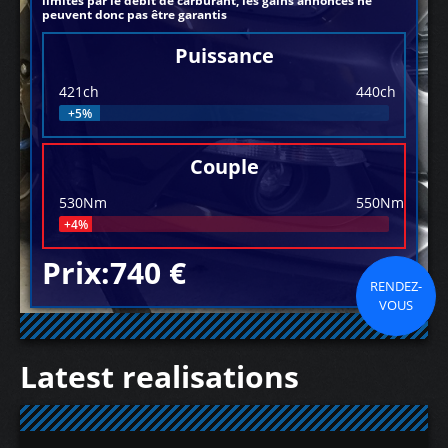
limités par le débit de carburant, les gains annoncés ne
peuvent donc pas être garantis
Puissance
421ch
440ch
+5%
Couple
530Nm
550Nm
+4%
Prix:740 €
RENDEZ-
VOUS
Latest realisations