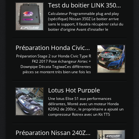
Test du boitier LINK 350Z Plugin ECU
Calculateur Programmable plug and play
(spécifique) Nissan 350Z Le boitier arrive
sans le support, Il faudra récupérer celui du
boitier d'origine Avant d'installer le
calculateur dans la voiture, nous allons
connecter le harness d'extension afin
d'envoyer l'information de la large bande
Préparation Honda Civic Type R FK2
dans le boitier. sydney sweeney deepfake
La sortie 0-5V de l'afr sera connectée sur
Préparation Stage 2 sur Honda Civic Type R
l'entrée AN Volt 8 et GndAN pour
FK2 2017 Pose échangeur Airtec +
Analogique, et Volt car l'information est une
Downpipe Décata TegiwaCes différentes
tension (Pas une résistance variable d'un
pièces se montent très bien une fois les
capteur de pression ou de température Il
passages de roues et l'imposant fond plat
est temps de brancher le ...
déposé. L'échangeur massif demande une
légere découpe du plastique inferieur,
Lotus Hot Purpple
negénant en rien la structure ou le
fonctionnement du fond plat. Une
Une lotus Elise S1 aux performances
reprogrammation Stage 2 est faite sur le
délirantes, Monté avec un moteur Honda
calculateur d'origine. Une alternative
K20A2 de 200cv , le propriétaire a ajouté un
économique au passage sur Hondata
compresseur Rotrex avec un Kit TTS
FlashproFK2 / Fk8. La Civic développe
performance . La puissance n'étant "que"
d'origine 310cv et 400Nn , Une fois
de 300cv, David a décidé de fiabiliser et
reprogrammé et les ...
d'augmenter la puissance de son moteur:
Préparation Nissan 240Z SR20DET
un watercooler a été ajouté. 300Cv sans