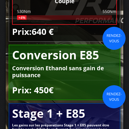
Couple
530Nm
550Nm
+4%
Prix:640 €
RENDEZ-
VOUS
Conversion E85
Conversion Ethanol sans gain de
puissance
Prix: 450€
RENDEZ-
VOUS
Stage 1 + E85
Les gains sur les préparations Stage 1 + E85 peuvent être