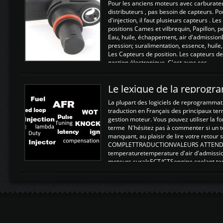
Pour les anciens moteurs avec carburate
distributeurs , pas besoin de capteurs. P
d'injection, il faut plusieurs capteurs . L
positions Cames et vilbrequin, Papillon, 
Eau, huile, échappement, air d'admission
pression; suralimentation, essence, huile,
Les Capteurs de position. Les capteurs de
gestion électronique. C'est avec ces ...
Le lexique de la reprog
La plupart des logiciels de reprogrammati
traduction en Français des principaux te
gestion moteur. Vous pouvez utiliser la fo
terme N'hésitez pas à commenter si un t
manquant, au plaisir de lire votre retou
COMPLETTRADUCTIONVALEURS ATTENDUE
temperaturetemperature d'air d'admissi
moteurs suralsECT/CTSengine coolant t
moteurtemp ex. a froid 80-100°C a ...