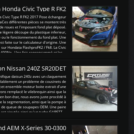
 Honda Civic Type R FK2
a Civic Type R FK2 2017 Pose échangeur
Ces différentes pièces se montent très
de roues et l'imposant fond plat déposé.
légere découpe du plastique inferieur,
e ou le fonctionnement du fond plat. Une
 faite sur le calculateur d'origine. Une
sur Hondata FlashproFK2 / Fk8. La Civic
 400Nn , Une fois reprogrammé et les ...
on Nissan 240Z SR20DET
nifique datsun 240z avec un claquement
blablement un probleme de cousinets de
cet ensemble moteur boite extrait d'une
ns remplacé le vilebrequin ainsi que la
t en bon état, nous avons juste procédé à
 la segmentation, ainsi que la pompe à
ints de queue de soupapes OEM. Une paire
est ajoutée ainsi qu'un turbo GARETT ...
and AEM X-Series 30-0300