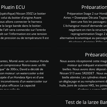
Z Plugin ECU
Préparation
spécifique) Nissan 350Z Le boitier
Préparation Stage 2 sur Hond
 celui du boitier d'origine Avant
Airtec + Downpipe Décata Tegiwa
 nous allons connecter le harness
bien une fois les passages 
e la large bande dans le boitier.
L'échangeur massif demande une 
e l'afr sera connectée sur l'entrée
negénant en rien la structur
lt car l'information est une tension
reprogrammation Stage 2 est
 de pression ou de température Il est
alternative économique au passage 
développe d'origine 310cv et
Préparati
irantes, Monté avec un moteur Honda
Nous avons réceptionné cette mag
 un compresseur Rotrex avec un Kit
moteur qui indiquait vraisem
que" de 300cv, David a décidé de
bielles. Nous avons donc déposé 
 son moteur: un watercooler a été
Nissan S13 avec SR20DET . Nous avo
uipée d'un Hondata Kpro et d'une
bielle abimée. Les cylindres étan
 inconvénients d'un watercooler sur
un déglaçage et au remplacement de
plus efficace: La capacité
huile, Joint de culasse HKS, les jo
te que celle de ...
d'arbres a cames HKS 
Test de la large B