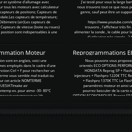
ur et système d'allumage avec
J'ai testé pour vous la large ba
our tous les moteurs avec calculateur
nous trouvons tout ce que nous p
es capteurs de positions; Capteurs de
genre, sauf peut être un suppor
pedale.Les capteurs de température;
Débimetre (air)Les capteurs de
https://www.youtube.com
 Capteurs de vitesse (boite ou roues)
trouvons , l'afficheur très fin
 position sont indispensables à une
alimenter la sonde , le cable pour l
d'utilisation très simple , 2
rammation Moteur
on sont en anglais, voici une
Nous pouvons vous proposer d
rmes employés dans le cadre d'une
orientés ECO OPTIONS PERFOR
nction Ctrl + F pour rechercher un
HONDATA Reprog SP + Flash
erme vous semble mal traduit ou
injecteurs + Flashpro 1220€ TTC R
r sur cet article NOMTERME
+ Flashpro 1370€ TTC Le Flas
SIATIntake air
paramètres moteur et ainsi u
ontemp ex. pour atmo -30- 80°C
pourrez basculer de la carto s
emperaturetemperature ldr
OPTION ECONOMIQUES Reprog SP 98 