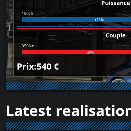
Puissance
150ch
+33%
Couple
350Nm
+29%
Prix:540 €
Latest realisatio