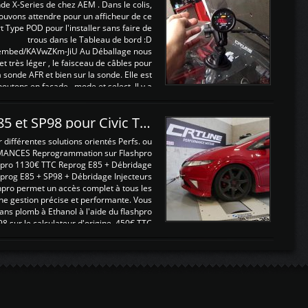
nde X-Series de chez AEM . Dans le colis,
ouvons attendre pour un afficheur de ce
t Type POD pour l'installer sans faire de
trous dans le Tableau de bord :D
/embed/KAVwZKm-JiU Au Déballage nous
 et très léger , le faisceau de câbles pour
a sonde AFR et bien sur la sonde. Elle est
 boutons en façade , mode et select. Il y a
différentes fonctions ...
Reprogrammations E85 et SP98 pour Civic Type R FN2
ifférentes solutions orientés Perfs. ou
MANCES Reprogrammation sur Flashpro
pro 1130€ TTC Reprog E85 + Débridage
eprog E85 + SP98 + Débridage Injecteurs
hpro permet un accès complet à tous les
ne gestion précise et performante. Vous
ans plomb à Ethanol à l'aide du flashpro
sur le calculateur d'origine 450€ TTC
Un gain d'environ 10cv et 15nm ...