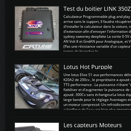
Test du boitier LINK 350
Calculateur Programmable plug and play (
arrive sans le support, Il faudra récupérer
d'installer le calculateur dans la voiture,
d'extension afin d'envoyer l'information d
sydney sweeney deepfake La sortie 0-5V d
AN Volt 8 et GndAN pour Analogique, et Vo
(Pas une résistance variable d'un capteur
temps de brancher le ...
Lotus Hot Purpple
Une lotus Elise S1 aux performances dél
K20A2 de 200cv , le propriétaire a ajouté
TTS performance . La puissance n'étant "
fiabiliser et d'augmenter la puissance de
ajouté. 300Cv sans échangeurLa lotus éq
large bande pour le réglage Avantages et
un moteur compressé: Un refroidissement 
calorifique de l'eau est bien plus importan
Les capteurs Moteurs