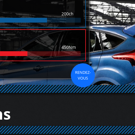
200ch
450Nm
RENDEZ-
VOUS
ns