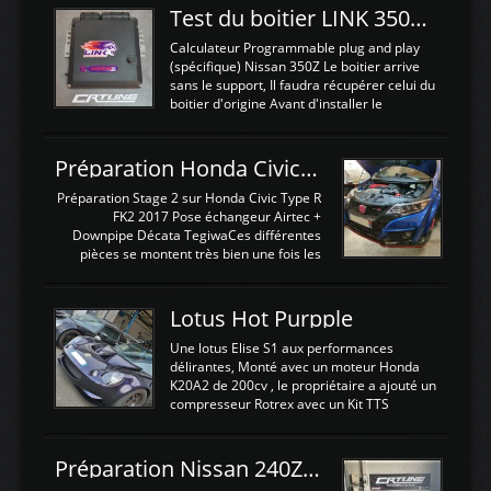
Test du boitier LINK 350Z Plugin ECU
Calculateur Programmable plug and play
(spécifique) Nissan 350Z Le boitier arrive
sans le support, Il faudra récupérer celui du
boitier d'origine Avant d'installer le
calculateur dans la voiture, nous allons
connecter le harness d'extension afin
d'envoyer l'information de la large bande
Préparation Honda Civic Type R FK2
dans le boitier. sydney sweeney deepfake
La sortie 0-5V de l'afr sera connectée sur
Préparation Stage 2 sur Honda Civic Type R
l'entrée AN Volt 8 et GndAN pour
FK2 2017 Pose échangeur Airtec +
Analogique, et Volt car l'information est une
Downpipe Décata TegiwaCes différentes
tension (Pas une résistance variable d'un
pièces se montent très bien une fois les
capteur de pression ou de température Il
passages de roues et l'imposant fond plat
est temps de brancher le ...
déposé. L'échangeur massif demande une
légere découpe du plastique inferieur,
Lotus Hot Purpple
negénant en rien la structure ou le
fonctionnement du fond plat. Une
Une lotus Elise S1 aux performances
reprogrammation Stage 2 est faite sur le
délirantes, Monté avec un moteur Honda
calculateur d'origine. Une alternative
K20A2 de 200cv , le propriétaire a ajouté un
économique au passage sur Hondata
compresseur Rotrex avec un Kit TTS
FlashproFK2 / Fk8. La Civic développe
performance . La puissance n'étant "que"
d'origine 310cv et 400Nn , Une fois
de 300cv, David a décidé de fiabiliser et
reprogrammé et les ...
d'augmenter la puissance de son moteur:
Préparation Nissan 240Z SR20DET
un watercooler a été ajouté. 300Cv sans