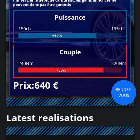
limités par le débit de carburant, les gains annoncés ne
peuvent donc pas être garantis
Puissance
150ch
195ch
+30%
Couple
240Nm
320Nm
+33%
Prix:640 €
RENDEZ-
VOUS
Latest realisations