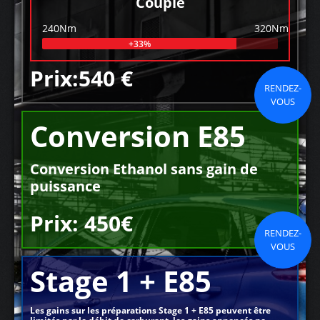
Couple
240Nm
320Nm
+33%
Prix:540 €
RENDEZ-
VOUS
Conversion E85
Conversion Ethanol sans gain de
puissance
Prix: 450€
RENDEZ-
VOUS
Stage 1 + E85
Les gains sur les préparations Stage 1 + E85 peuvent être