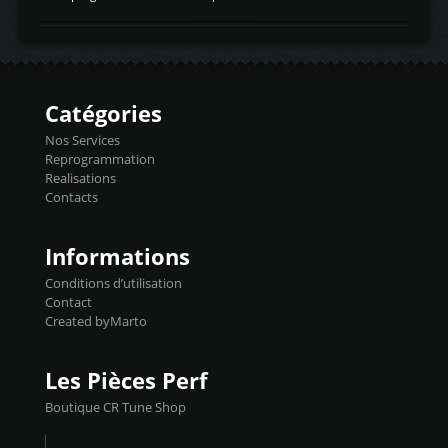
temperaturetemperature d'air
Reprog SP + Flashpro 1130€ TTC Reprog
d'admissiontemp ex. pour atmo -30- 80°C
E85 + Débridage injecteurs + Flashpro
moteurs suralsECT/CTSengine coolant
1220€ TTC Reprog E85 + SP98 + Débridage
temperaturetemperature ldr moteurtemp
Injecteurs + Flashpro 1370€ TTC Le
ex. a froid 80-100°C a ...
Flashpro permet un accès complet à tous
les paramètres moteur et ainsi une gestion
Catégories
précise et performante. Vous pourrez
basculer de la carto sans plomb à Ethanol à
Nos Services
l'aide du flashpro OPTION ECONOMIQUES
Reprogrammation
Reprog SP 98 sur le calculateur d'origine
Realisations
450€ TTC Un gain d'environ 10cv et 15nm
Contacts
...
Informations
Conditions d’utilisation
Contact
Created byMarto
Les Pièces Perf
Boutique CR Tune Shop