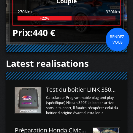
Couple
270Nm
330Nm
+22%
Prix:440 €
RENDEZ-
VOUS
Latest realisations
Test du boitier LINK 350Z Plugin ECU
Calculateur Programmable plug and play
(spécifique) Nissan 350Z Le boitier arrive
sans le support, Il faudra récupérer celui du
boitier d'origine Avant d'installer le
calculateur dans la voiture, nous allons
connecter le harness d'extension afin
d'envoyer l'information de la large bande
Préparation Honda Civic Type R FK2
dans le boitier. sydney sweeney deepfake