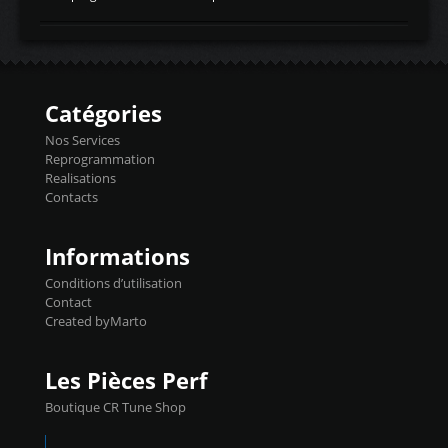
temperaturetemperature d'air
Reprog SP + Flashpro 1130€ TTC Reprog
d'admissiontemp ex. pour atmo -30- 80°C
E85 + Débridage injecteurs + Flashpro
moteurs suralsECT/CTSengine coolant
1220€ TTC Reprog E85 + SP98 + Débridage
temperaturetemperature ldr moteurtemp
Injecteurs + Flashpro 1370€ TTC Le
ex. a froid 80-100°C a ...
Flashpro permet un accès complet à tous
les paramètres moteur et ainsi une gestion
Catégories
précise et performante. Vous pourrez
basculer de la carto sans plomb à Ethanol à
Nos Services
l'aide du flashpro OPTION ECONOMIQUES
Reprogrammation
Reprog SP 98 sur le calculateur d'origine
Realisations
450€ TTC Un gain d'environ 10cv et 15nm
Contacts
...
Informations
Conditions d’utilisation
Contact
Created byMarto
Les Pièces Perf
Boutique CR Tune Shop