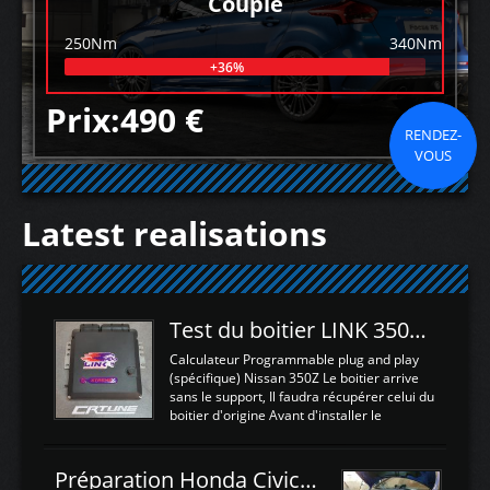
Couple
250Nm
340Nm
+36%
Prix:490 €
RENDEZ-
VOUS
Latest realisations
Test du boitier LINK 350Z Plugin ECU
Calculateur Programmable plug and play
(spécifique) Nissan 350Z Le boitier arrive
sans le support, Il faudra récupérer celui du
boitier d'origine Avant d'installer le
calculateur dans la voiture, nous allons
connecter le harness d'extension afin
d'envoyer l'information de la large bande
Préparation Honda Civic Type R FK2
dans le boitier. sydney sweeney deepfake