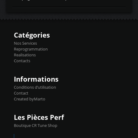
temperaturetemperature d'air
Reprog SP + Flashpro 1130€ TTC Reprog
d'admissiontemp ex. pour atmo -30- 80°C
E85 + Débridage injecteurs + Flashpro
moteurs suralsECT/CTSengine coolant
1220€ TTC Reprog E85 + SP98 + Débridage
temperaturetemperature ldr moteurtemp
Injecteurs + Flashpro 1370€ TTC Le
ex. a froid 80-100°C a ...
Flashpro permet un accès complet à tous
les paramètres moteur et ainsi une gestion
Catégories
précise et performante. Vous pourrez
basculer de la carto sans plomb à Ethanol à
Nos Services
l'aide du flashpro OPTION ECONOMIQUES
Reprogrammation
Reprog SP 98 sur le calculateur d'origine
Realisations
450€ TTC Un gain d'environ 10cv et 15nm
Contacts
...
Informations
Conditions d’utilisation
Contact
Created byMarto
Les Pièces Perf
Boutique CR Tune Shop