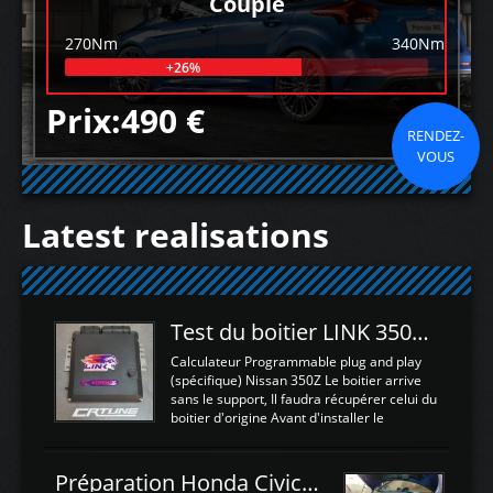
Couple
270Nm
340Nm
+26%
Prix:490 €
RENDEZ-
VOUS
Latest realisations
Test du boitier LINK 350Z Plugin ECU
Calculateur Programmable plug and play
(spécifique) Nissan 350Z Le boitier arrive
sans le support, Il faudra récupérer celui du
boitier d'origine Avant d'installer le
calculateur dans la voiture, nous allons
connecter le harness d'extension afin
d'envoyer l'information de la large bande
Préparation Honda Civic Type R FK2
dans le boitier. sydney sweeney deepfake