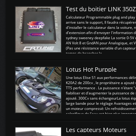
Test du boitier LINK 350
Calculateur Programmable plug and play (
arrive sans le support, Il faudra récupérer
d'installer le calculateur dans la voiture,
d'extension afin d'envoyer l'information d
sydney sweeney deepfake La sortie 0-5V d
AN Volt 8 et GndAN pour Analogique, et Vo
(Pas une résistance variable d'un capteur
temps de brancher le ...
Lotus Hot Purpple
Une lotus Elise S1 aux performances dél
K20A2 de 200cv , le propriétaire a ajouté
TTS performance . La puissance n'étant "
fiabiliser et d'augmenter la puissance de
ajouté. 300Cv sans échangeurLa lotus éq
large bande pour le réglage Avantages et
un moteur compressé: Un refroidissement 
calorifique de l'eau est bien plus importan
Les capteurs Moteurs