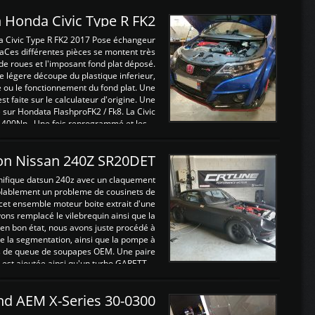
 Honda Civic Type R FK2
a Civic Type R FK2 2017 Pose échangeur
Ces différentes pièces se montent très
de roues et l'imposant fond plat déposé.
légere découpe du plastique inferieur,
e ou le fonctionnement du fond plat. Une
 faite sur le calculateur d'origine. Une
sur Hondata FlashproFK2 / Fk8. La Civic
 400Nn , Une fois reprogrammé et les ...
on Nissan 240Z SR20DET
nifique datsun 240z avec un claquement
blablement un probleme de cousinets de
cet ensemble moteur boite extrait d'une
ns remplacé le vilebrequin ainsi que la
t en bon état, nous avons juste procédé à
 la segmentation, ainsi que la pompe à
ints de queue de soupapes OEM. Une paire
est ajoutée ainsi qu'un turbo GARETT ...
and AEM X-Series 30-0300