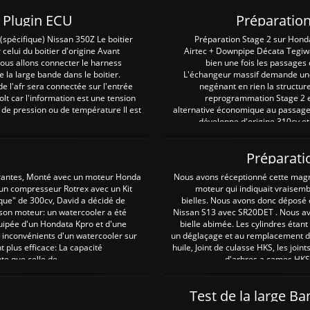
Z Plugin ECU
Préparation
spécifique) Nissan 350Z Le boitier
Préparation Stage 2 sur Hond
 celui du boitier d'origine Avant
Airtec + Downpipe Décata Tegiwa
 nous allons connecter le harness
bien une fois les passages 
e la large bande dans le boitier.
L'échangeur massif demande une 
e l'afr sera connectée sur l'entrée
negénant en rien la structur
lt car l'information est une tension
reprogrammation Stage 2 est
 de pression ou de température Il est
alternative économique au passage 
développe d'origine 310cv et
Préparati
irantes, Monté avec un moteur Honda
Nous avons réceptionné cette mag
 un compresseur Rotrex avec un Kit
moteur qui indiquait vraisem
que" de 300cv, David a décidé de
bielles. Nous avons donc déposé 
 son moteur: un watercooler a été
Nissan S13 avec SR20DET . Nous avo
uipée d'un Hondata Kpro et d'une
bielle abimée. Les cylindres étan
 inconvénients d'un watercooler sur
un déglaçage et au remplacement de
plus efficace: La capacité
huile, Joint de culasse HKS, les jo
te que celle de ...
d'arbres a cames HKS 
Test de la large B