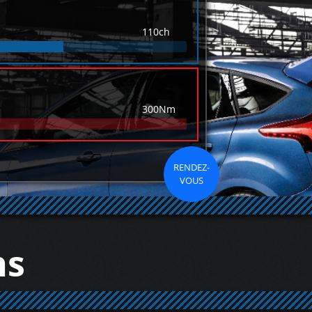
110ch
300Nm
RENDEZ-
VOUS
ns