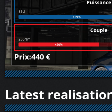
Puissance
85ch
+29%
Couple
250Nm
+20%
Prix:440 €
Latest realisatio