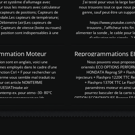
ur et système d'allumage avec
J'ai testé pour vous la large ba
our tous les moteurs avec calculateur
nous trouvons tout ce que nous p
es capteurs de positions; Capteurs de
genre, sauf peut être un suppor
pedale.Les capteurs de température;
Débimetre (air)Les capteurs de
https://www.youtube.com
 Capteurs de vitesse (boite ou roues)
trouvons , l'afficheur très fin
 position sont indispensables à une
alimenter la sonde , le cable pour l
d'utilisation très simple , 2
rammation Moteur
on sont en anglais, voici une
Nous pouvons vous proposer d
rmes employés dans le cadre d'une
orientés ECO OPTIONS PERFOR
nction Ctrl + F pour rechercher un
HONDATA Reprog SP + Flash
erme vous semble mal traduit ou
injecteurs + Flashpro 1220€ TTC R
r sur cet article NOMTERME
+ Flashpro 1370€ TTC Le Flas
SIATIntake air
paramètres moteur et ainsi u
ontemp ex. pour atmo -30- 80°C
pourrez basculer de la carto s
emperaturetemperature ldr
OPTION ECONOMIQUES Reprog SP 98 