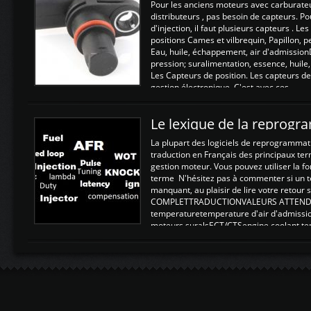
Pour les anciens moteurs avec carburate
distributeurs , pas besoin de capteurs. P
d'injection, il faut plusieurs capteurs . L
positions Cames et vilbrequin, Papillon, 
Eau, huile, échappement, air d'admission
pression; suralimentation, essence, huile,
Les Capteurs de position. Les capteurs de
gestion électronique. C'est avec ces ...
Le lexique de la reprog
La plupart des logiciels de reprogrammati
traduction en Français des principaux te
gestion moteur. Vous pouvez utiliser la fo
terme N'hésitez pas à commenter si un t
manquant, au plaisir de lire votre retou
COMPLETTRADUCTIONVALEURS ATTENDUE
temperaturetemperature d'air d'admissi
moteurs suralsECT/CTSengine coolant t
moteurtemp ex. a froid 80-100°C a ...