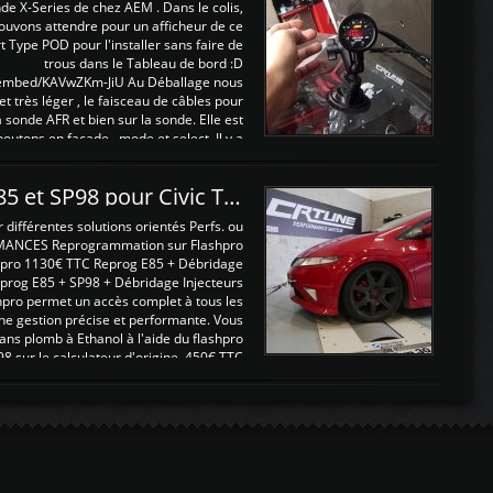
nde X-Series de chez AEM . Dans le colis,
ouvons attendre pour un afficheur de ce
t Type POD pour l'installer sans faire de
trous dans le Tableau de bord :D
/embed/KAVwZKm-JiU Au Déballage nous
 et très léger , le faisceau de câbles pour
a sonde AFR et bien sur la sonde. Elle est
 boutons en façade , mode et select. Il y a
différentes fonctions ...
Reprogrammations E85 et SP98 pour Civic Type R FN2
ifférentes solutions orientés Perfs. ou
MANCES Reprogrammation sur Flashpro
pro 1130€ TTC Reprog E85 + Débridage
eprog E85 + SP98 + Débridage Injecteurs
hpro permet un accès complet à tous les
ne gestion précise et performante. Vous
ans plomb à Ethanol à l'aide du flashpro
sur le calculateur d'origine 450€ TTC
Un gain d'environ 10cv et 15nm ...