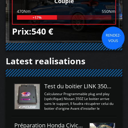
Couple
470Nm
550Nm
+17%
Prix:540 €
RENDEZ-
VOUS
Latest realisations
Test du boitier LINK 350Z Plugin ECU
Calculateur Programmable plug and play
(spécifique) Nissan 350Z Le boitier arrive
sans le support, Il faudra récupérer celui du
boitier d'origine Avant d'installer le
calculateur dans la voiture, nous allons
connecter le harness d'extension afin
d'envoyer l'information de la large bande
Préparation Honda Civic Type R FK2
dans le boitier. sydney sweeney deepfake