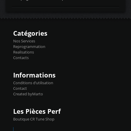
temperaturetemperature d'air
Reprog SP + Flashpro 1130€ TTC Reprog
d'admissiontemp ex. pour atmo -30- 80°C
E85 + Débridage injecteurs + Flashpro
moteurs suralsECT/CTSengine coolant
1220€ TTC Reprog E85 + SP98 + Débridage
temperaturetemperature ldr moteurtemp
Injecteurs + Flashpro 1370€ TTC Le
ex. a froid 80-100°C a ...
Flashpro permet un accès complet à tous
les paramètres moteur et ainsi une gestion
Catégories
précise et performante. Vous pourrez
basculer de la carto sans plomb à Ethanol à
Nos Services
l'aide du flashpro OPTION ECONOMIQUES
Reprogrammation
Reprog SP 98 sur le calculateur d'origine
Realisations
450€ TTC Un gain d'environ 10cv et 15nm
Contacts
...
Informations
Conditions d’utilisation
Contact
Created byMarto
Les Pièces Perf
Boutique CR Tune Shop