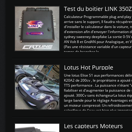
Test du boitier LINK 350
Calculateur Programmable plug and play (
arrive sans le support, Il faudra récupérer
d'installer le calculateur dans la voiture,
d'extension afin d'envoyer l'information d
sydney sweeney deepfake La sortie 0-5V d
AN Volt 8 et GndAN pour Analogique, et Vo
(Pas une résistance variable d'un capteur
temps de brancher le ...
Lotus Hot Purpple
Une lotus Elise S1 aux performances dél
K20A2 de 200cv , le propriétaire a ajouté
TTS performance . La puissance n'étant "
fiabiliser et d'augmenter la puissance de
ajouté. 300Cv sans échangeurLa lotus éq
large bande pour le réglage Avantages et
un moteur compressé: Un refroidissement 
calorifique de l'eau est bien plus importan
Les capteurs Moteurs