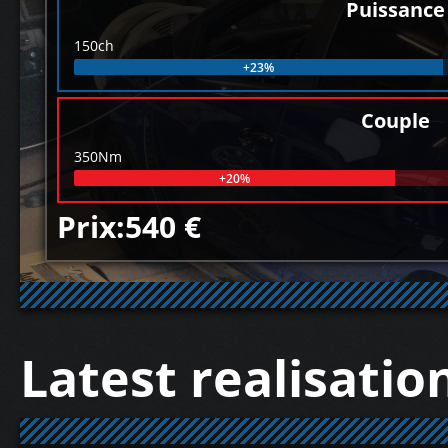
Puissance
150ch
+23%
Couple
350Nm
+20%
Prix:540 €
Latest realisatio