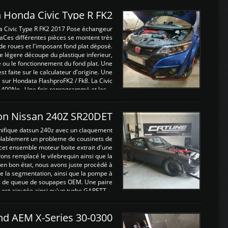
 Honda Civic Type R FK2
a Civic Type R FK2 2017 Pose échangeur
Ces différentes pièces se montent très
de roues et l'imposant fond plat déposé.
légere découpe du plastique inferieur,
e ou le fonctionnement du fond plat. Une
 faite sur le calculateur d'origine. Une
sur Hondata FlashproFK2 / Fk8. La Civic
 400Nn , Une fois reprogrammé et les ...
on Nissan 240Z SR20DET
nifique datsun 240z avec un claquement
blablement un probleme de cousinets de
cet ensemble moteur boite extrait d'une
ns remplacé le vilebrequin ainsi que la
t en bon état, nous avons juste procédé à
 la segmentation, ainsi que la pompe à
ints de queue de soupapes OEM. Une paire
est ajoutée ainsi qu'un turbo GARETT ...
and AEM X-Series 30-0300