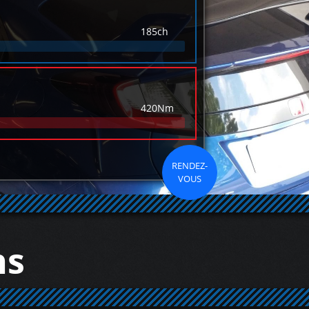
185ch
420Nm
RENDEZ-
VOUS
ns