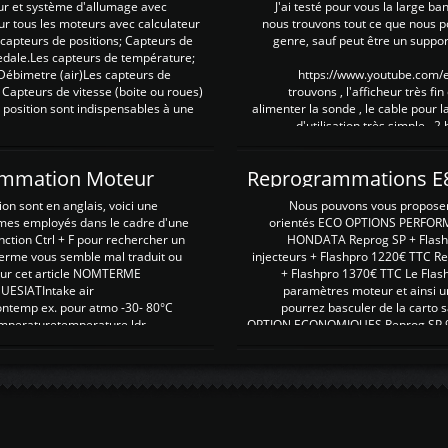
ur et système d'allumage avec
J'ai testé pour vous la large ba
our tous les moteurs avec calculateur
nous trouvons tout ce que nous p
es capteurs de positions; Capteurs de
genre, sauf peut être un suppor
pedale.Les capteurs de température;
Débimetre (air)Les capteurs de
https://www.youtube.com
 Capteurs de vitesse (boite ou roues)
trouvons , l'afficheur très fin
 position sont indispensables à une
alimenter la sonde , le cable pour l
d'utilisation très simple , 2
rammation Moteur
on sont en anglais, voici une
Nous pouvons vous proposer d
rmes employés dans le cadre d'une
orientés ECO OPTIONS PERFOR
nction Ctrl + F pour rechercher un
HONDATA Reprog SP + Flash
erme vous semble mal traduit ou
injecteurs + Flashpro 1220€ TTC R
r sur cet article NOMTERME
+ Flashpro 1370€ TTC Le Flas
SIATIntake air
paramètres moteur et ainsi u
ontemp ex. pour atmo -30- 80°C
pourrez basculer de la carto s
emperaturetemperature ldr
OPTION ECONOMIQUES Reprog SP 98 