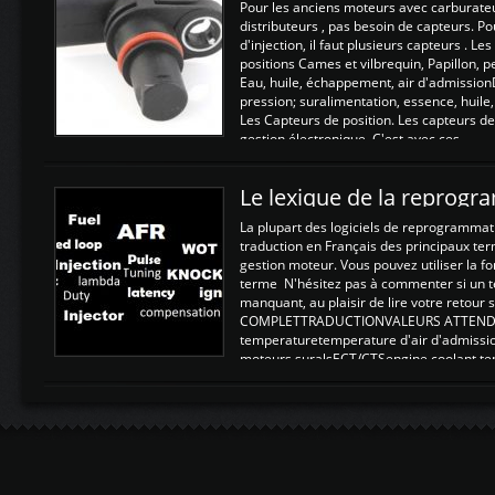
Pour les anciens moteurs avec carburate
distributeurs , pas besoin de capteurs. P
d'injection, il faut plusieurs capteurs . L
positions Cames et vilbrequin, Papillon, 
Eau, huile, échappement, air d'admission
pression; suralimentation, essence, huile,
Les Capteurs de position. Les capteurs de
gestion électronique. C'est avec ces ...
Le lexique de la reprog
La plupart des logiciels de reprogrammati
traduction en Français des principaux te
gestion moteur. Vous pouvez utiliser la fo
terme N'hésitez pas à commenter si un t
manquant, au plaisir de lire votre retou
COMPLETTRADUCTIONVALEURS ATTENDUE
temperaturetemperature d'air d'admissi
moteurs suralsECT/CTSengine coolant t
moteurtemp ex. a froid 80-100°C a ...