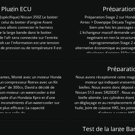
Z Plugin ECU
Préparation
spécifique) Nissan 350Z Le boitier
Préparation Stage 2 sur Hond
 celui du boitier d'origine Avant
Airtec + Downpipe Décata Tegiwa
 nous allons connecter le harness
bien une fois les passages 
e la large bande dans le boitier.
L'échangeur massif demande une 
e l'afr sera connectée sur l'entrée
negénant en rien la structur
lt car l'information est une tension
reprogrammation Stage 2 est
 de pression ou de température Il est
alternative économique au passage 
développe d'origine 310cv et
Préparati
irantes, Monté avec un moteur Honda
Nous avons réceptionné cette mag
 un compresseur Rotrex avec un Kit
moteur qui indiquait vraisem
que" de 300cv, David a décidé de
bielles. Nous avons donc déposé 
 son moteur: un watercooler a été
Nissan S13 avec SR20DET . Nous avo
uipée d'un Hondata Kpro et d'une
bielle abimée. Les cylindres étan
 inconvénients d'un watercooler sur
un déglaçage et au remplacement de
plus efficace: La capacité
huile, Joint de culasse HKS, les jo
te que celle de ...
d'arbres a cames HKS 
Test de la large B