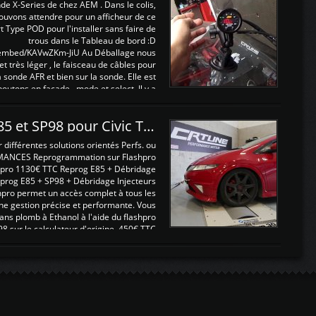
nde X-Series de chez AEM . Dans le colis,
ouvons attendre pour un afficheur de ce
t Type POD pour l'installer sans faire de
trous dans le Tableau de bord :D
/embed/KAVwZKm-JiU Au Déballage nous
 et très léger , le faisceau de câbles pour
a sonde AFR et bien sur la sonde. Elle est
 boutons en façade , mode et select. Il y a
différentes fonctions ...
Reprogrammations E85 et SP98 pour Civic Type R FN2
ifférentes solutions orientés Perfs. ou
MANCES Reprogrammation sur Flashpro
pro 1130€ TTC Reprog E85 + Débridage
eprog E85 + SP98 + Débridage Injecteurs
hpro permet un accès complet à tous les
ne gestion précise et performante. Vous
ans plomb à Ethanol à l'aide du flashpro
sur le calculateur d'origine 450€ TTC
Un gain d'environ 10cv et 15nm ...